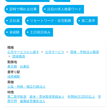
定時で帰れる仕事
注目の求人検索ワード
正社員
リモートワーク・在宅勤務
第二新卒
未経験
土日祝日休み
職種
公共サービスから探す
>
公共サービス
>
団体・学校法人職員
>
団体職員
勤務地
東京都
台東区
最寄り駅
浅草橋駅
業種
公益・特殊・独立行政法人
特徴
第二新卒歓迎
産休・育休取得実績あり
年間休日125日以上
学
歴不問
健康経営優良法人