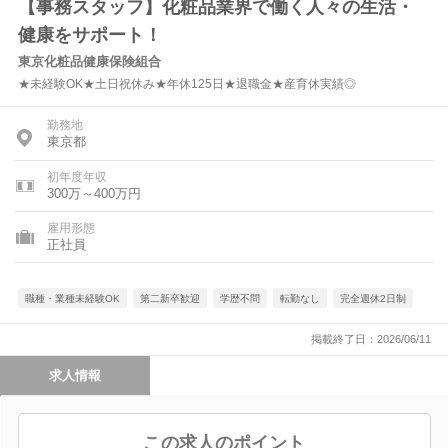
【事務スタッフ】化粧品業界で働く人々の生活・
健康をサポート！
東京化粧品健康保険組合
★未経験OK★土日祝休み★年休125日★退職金★産育休実績◎
勤務地
東京都
初年度年収
300万～400万円
雇用形態
正社員
職種・業種未経験OK
第二新卒歓迎
学歴不問
転勤なし
完全週休2日制
掲載終了日：2026/06/11
求人情報
この求人のポイント