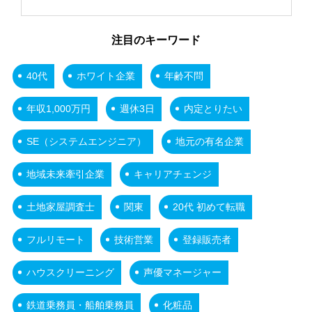
注目のキーワード
40代
ホワイト企業
年齢不問
年収1,000万円
週休3日
内定とりたい
SE（システムエンジニア）
地元の有名企業
地域未来牽引企業
キャリアチェンジ
土地家屋調査士
関東
20代 初めて転職
フルリモート
技術営業
登録販売者
ハウスクリーニング
声優マネージャー
鉄道乗務員・船舶乗務員
化粧品