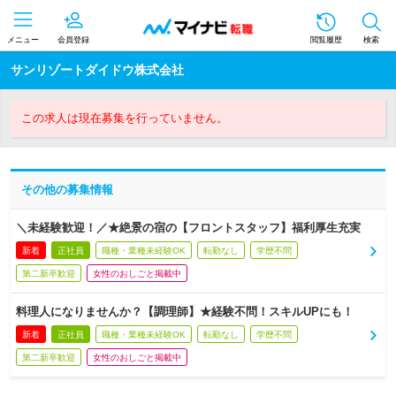
メニュー
会員登録
閲覧履歴
検索
サンリゾートダイドウ株式会社
この求人は現在募集を行っていません。
その他の募集情報
＼未経験歓迎！／★絶景の宿の【フロントスタッフ】福利厚生充実
新着
正社員
職種・業種未経験OK
転勤なし
学歴不問
第二新卒歓迎
女性のおしごと掲載中
料理人になりませんか？【調理師】★経験不問！スキルUPにも！
新着
正社員
職種・業種未経験OK
転勤なし
学歴不問
第二新卒歓迎
女性のおしごと掲載中