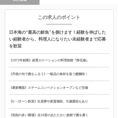
この求人のポイント
日本海の“最高の鮮魚”を捌けます！経験を伸ばした
い経験者から、料理人になりたい未経験者まで応募
を歓迎
《1973年創業》絶景ロケーションの料理旅館『静花扇』
《丹後の旬で腕をふるう》一級品の食材を扱う醍醐味！
《最新機器》スチームコンベクションオーブンなど完備
《U・Iターン歓迎》社員寮や家賃補助、引越援助もあり
《笑顔の多い職場》全18室のあたたかい旅館で腕を磨く