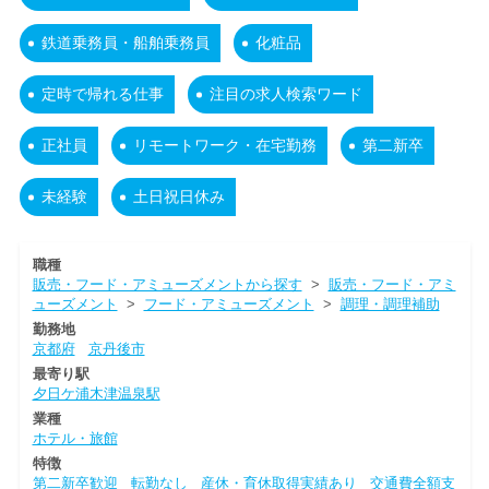
鉄道乗務員・船舶乗務員
化粧品
定時で帰れる仕事
注目の求人検索ワード
正社員
リモートワーク・在宅勤務
第二新卒
未経験
土日祝日休み
職種
販売・フード・アミューズメントから探す
>
販売・フード・アミ
ューズメント
>
フード・アミューズメント
>
調理・調理補助
勤務地
京都府
京丹後市
最寄り駅
夕日ケ浦木津温泉駅
業種
ホテル・旅館
特徴
第二新卒歓迎
転勤なし
産休・育休取得実績あり
交通費全額支