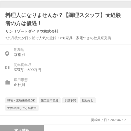
料理人になりませんか？【調理スタッフ】★経験
者の方は優遇！
サンリゾートダイドウ株式会社
<京丹後の夕日ヶ浦で人気の旅館！>★家具・家電つきの社員寮完備
勤務地
京都府
初年度年収
320万～500万円
雇用形態
正社員
職種・業種未経験OK
第二新卒歓迎
学歴不問
転勤なし
女性のおしごと掲載中
掲載終了日：2026/07/02
求人情報