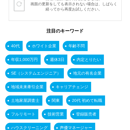
画面の更新をしても表示されない場合は、しばらく
経ってから再度お試しください。
注目のキーワード
40代
ホワイト企業
年齢不問
年収1,000万円
週休3日
内定とりたい
SE（システムエンジニア）
地元の有名企業
地域未来牽引企業
キャリアチェンジ
土地家屋調査士
関東
20代 初めて転職
フルリモート
技術営業
登録販売者
ハウスクリーニング
声優マネージャー