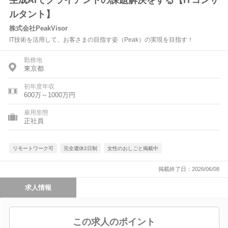
生成AIでクライアントの課題解決をする【ITコンサ
ルタント】
株式会社PeakVisor
IT技術を活用して、お客さまの目指す姿（Peak）の実現を目指す！
勤務地
東京都
初年度年収
600万～1000万円
雇用形態
正社員
リモートワーク可
完全週休2日制
女性のおしごと掲載中
掲載終了日：2026/06/08
求人情報
この求人のポイント