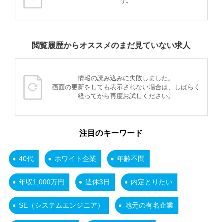
う。
閲覧履歴からオススメのまだ見ていない求人
情報の読み込みに失敗しました。
画面の更新をしても表示されない場合は、しばらく
経ってから再度お試しください。
注目のキーワード
40代
ホワイト企業
年齢不問
年収1,000万円
週休3日
内定とりたい
SE（システムエンジニア）
地元の有名企業