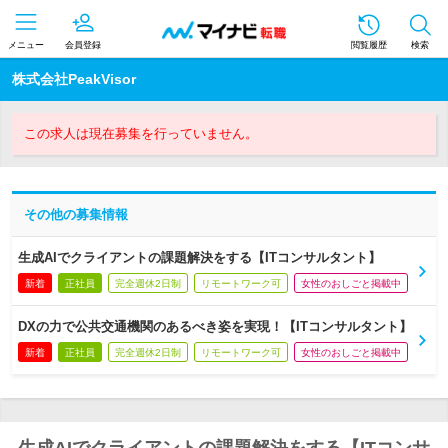
メニュー
会員登録
閲覧履歴
検索
株式会社PeakVisor
この求人は現在募集を行っていません。
その他の募集情報
生成AIでクライアントの課題解決をする【ITコンサルタント】
新着
正社員
完全週休2日制
リモートワーク可
女性のおしごと掲載中
DXの力で公共交通機関のあるべき姿を実現！【ITコンサルタント】
新着
正社員
完全週休2日制
リモートワーク可
女性のおしごと掲載中