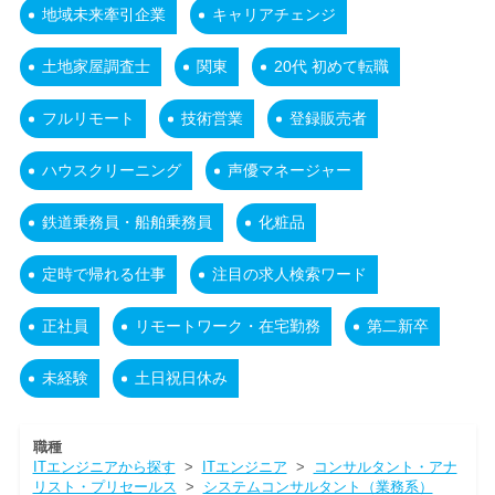
地域未来牽引企業
キャリアチェンジ
土地家屋調査士
関東
20代 初めて転職
フルリモート
技術営業
登録販売者
ハウスクリーニング
声優マネージャー
鉄道乗務員・船舶乗務員
化粧品
定時で帰れる仕事
注目の求人検索ワード
正社員
リモートワーク・在宅勤務
第二新卒
未経験
土日祝日休み
職種
ITエンジニアから探す
>
ITエンジニア
>
コンサルタント・アナ
リスト・プリセールス
>
システムコンサルタント（業務系）