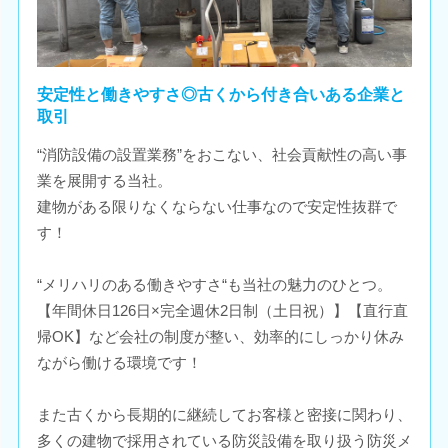
安定性と働きやすさ◎古くから付き合いある企業と
取引
“消防設備の設置業務”をおこない、社会貢献性の高い事
業を展開する当社。
建物がある限りなくならない仕事なので安定性抜群で
す！
“メリハリのある働きやすさ“も当社の魅力のひとつ。
【年間休日126日×完全週休2日制（土日祝）】【直行直
帰OK】など会社の制度が整い、効率的にしっかり休み
ながら働ける環境です！
また古くから長期的に継続してお客様と密接に関わり、
多くの建物で採用されている防災設備を取り扱う防災メ