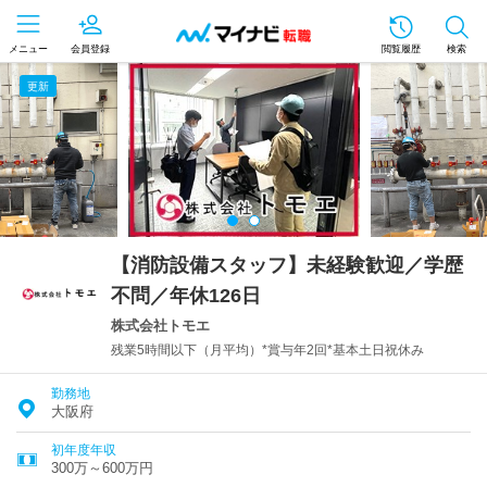
メニュー
会員登録
閲覧履歴
検索
更新
【消防設備スタッフ】未経験歓迎／学歴
不問／年休126日
株式会社トモエ
残業5時間以下（月平均）*賞与年2回*基本土日祝休み
勤務地
大阪府
初年度年収
300万～600万円