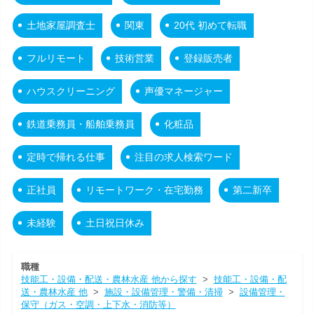
土地家屋調査士
関東
20代 初めて転職
フルリモート
技術営業
登録販売者
ハウスクリーニング
声優マネージャー
鉄道乗務員・船舶乗務員
化粧品
定時で帰れる仕事
注目の求人検索ワード
正社員
リモートワーク・在宅勤務
第二新卒
未経験
土日祝日休み
職種
技能工・設備・配送・農林水産 他から探す
>
技能工・設備・配
送・農林水産 他
>
施設・設備管理・警備・清掃
>
設備管理・
保守（ガス・空調・上下水・消防等）