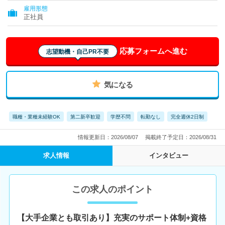
雇用形態
正社員
応募フォームへ進む
志望動機・自己PR不要
気になる
職種・業種未経験OK
第二新卒歓迎
学歴不問
転勤なし
完全週休2日制
情報更新日：2026/08/07
掲載終了予定日：2026/08/31
求人情報
インタビュー
この求人のポイント
【大手企業とも取引あり】充実のサポート体制+資格