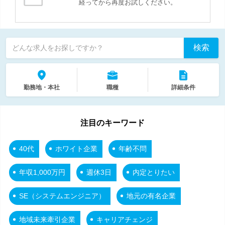
経ってから再度お試しください。
検索
どんな求人をお探しですか？
勤務地・本社
職種
詳細条件
注目のキーワード
40代
ホワイト企業
年齢不問
年収1,000万円
週休3日
内定とりたい
SE（システムエンジニア）
地元の有名企業
地域未来牽引企業
キャリアチェンジ