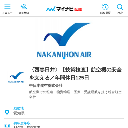
メニュー
会員登録
閲覧履歴
検索
〈西春日井〉【技術検査】航空機の安全
を支える／年間休日125日
中日本航空株式会社
航空機での報道・物資輸送・医療・受託運航を担う総合航空
会社
勤務地
愛知県
初年度年収
350万～500万円