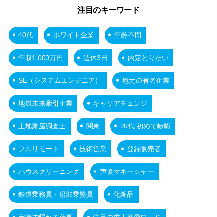
注目のキーワード
40代
ホワイト企業
年齢不問
年収1,000万円
週休3日
内定とりたい
SE（システムエンジニア）
地元の有名企業
地域未来牽引企業
キャリアチェンジ
土地家屋調査士
関東
20代 初めて転職
フルリモート
技術営業
登録販売者
ハウスクリーニング
声優マネージャー
鉄道乗務員・船舶乗務員
化粧品
定時で帰れる仕事
注目の求人検索ワード