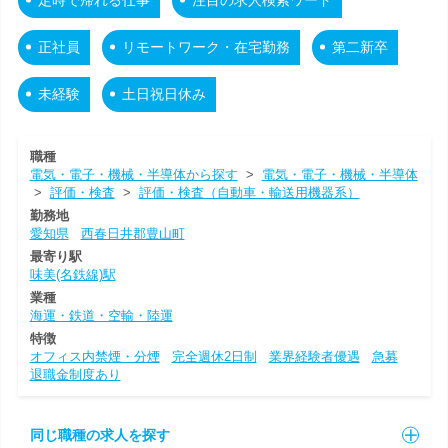
正社員
リモートワーク・在宅勤務
第二新卒
未経験
土日祝日休み
職種
電気・電子・機械・半導体から探す
>
電気・電子・機械・半導体
>
評価・検査
>
評価・検査（自動車・輸送用機器系）
勤務地
愛知県
西春日井郡豊山町
最寄り駅
味美(名鉄線)駅
業種
海運・鉄道・空輸・陸運
特徴
オフィス内禁煙・分煙
完全週休2日制
業界経験者優遇
急募
退職金制度あり
同じ職種の求人を探す