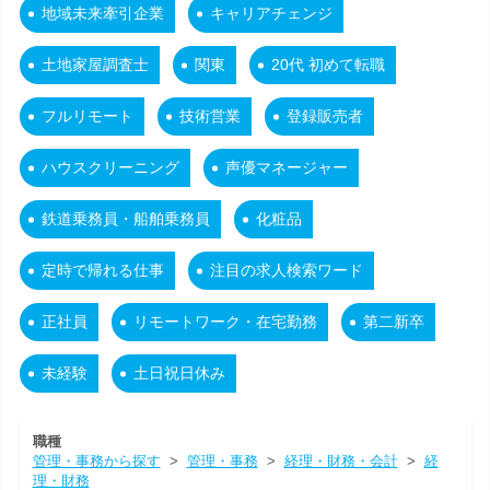
地域未来牽引企業
キャリアチェンジ
土地家屋調査士
関東
20代 初めて転職
フルリモート
技術営業
登録販売者
ハウスクリーニング
声優マネージャー
鉄道乗務員・船舶乗務員
化粧品
定時で帰れる仕事
注目の求人検索ワード
正社員
リモートワーク・在宅勤務
第二新卒
未経験
土日祝日休み
職種
管理・事務から探す
>
管理・事務
>
経理・財務・会計
>
経
理・財務