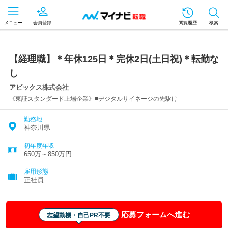
メニュー
会員登録
閲覧履歴
検索
【経理職】＊年休125日＊完休2日(土日祝)＊転勤な
し
アビックス株式会社
《東証スタンダード上場企業》■デジタルサイネージの先駆け
勤務地
神奈川県
初年度年収
650万～850万円
雇用形態
正社員
応募フォームへ進む
志望動機・自己PR不要