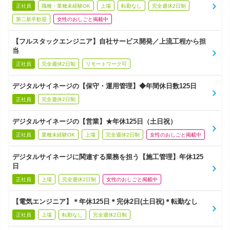
正社員
職種・業種未経験OK
上場
転勤なし
完全週休2日制
第二新卒歓迎
女性のおしごと掲載中
【フルスタックエンジニア】自社サービス開発／上流工程から担
当
正社員
完全週休2日制
リモートワーク可
デジタルサイネージの【保守・運用管理】◆年間休日数125日
正社員
完全週休2日制
デジタルサイネージの【営業】★年休125日（土日祝）
正社員
業種未経験OK
上場
完全週休2日制
女性のおしごと掲載中
デジタルサイネージに関連する業務を担う【施工管理】年休125
日
正社員
上場
完全週休2日制
女性のおしごと掲載中
【電気エンジニア】＊年休125日＊完休2日(土日祝)＊転勤なし
正社員
上場
転勤なし
完全週休2日制