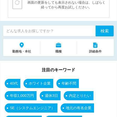
画面の更新をしても表示されない場合は、しばらく
経ってから再度お試しください。
検索
どんな求人をお探しですか？
勤務地・本社
職種
詳細条件
注目のキーワード
40代
ホワイト企業
年齢不問
年収1,000万円
週休3日
内定とりたい
SE（システムエンジニア）
地元の有名企業