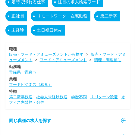
定時で帰れる仕事
注目の求人検索ワード
正社員
リモートワーク・在宅勤務
第二新卒
未経験
土日祝日休み
職種
販売・フード・アミューズメントから探す
>
販売・フード・アミ
ューズメント
>
フード・アミューズメント
>
調理・調理補助
勤務地
青森県
青森市
業種
フードビジネス（和食）
特徴
第二新卒歓迎
社会人未経験歓迎
学歴不問
U・Iターン歓迎
オ
フィス内禁煙・分煙
同じ職種の求人を探す