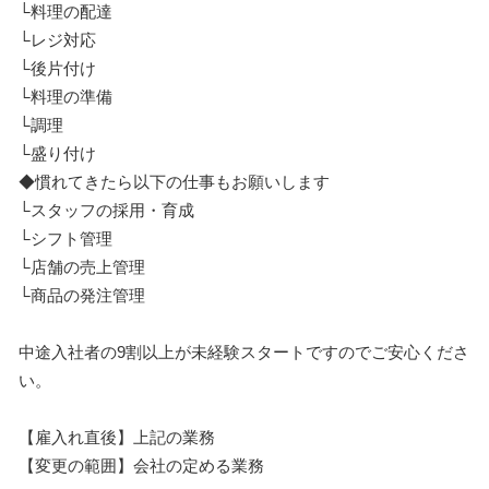
└料理の配達
└レジ対応
└後片付け
└料理の準備
└調理
└盛り付け
◆慣れてきたら以下の仕事もお願いします
└スタッフの採用・育成
└シフト管理
└店舗の売上管理
└商品の発注管理
中途入社者の9割以上が未経験スタートですのでご安心くださ
い。
【雇入れ直後】上記の業務
【変更の範囲】会社の定める業務