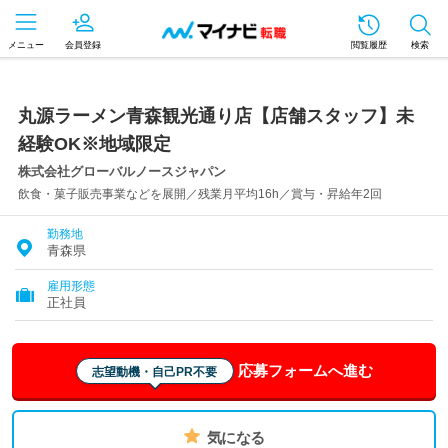
メニュー
会員登録
閲覧履歴
検索
丸源ラーメン青森観光通り店【店舗スタッフ】未
経験OK※地域限定
株式会社グローバルノースジャパン
飲食・菓子販売事業などを展開／残業月平均16h／賞与・昇給年2回
勤務地
青森県
雇用形態
正社員
応募フォームへ進む
志望動機・自己PR不要
気になる