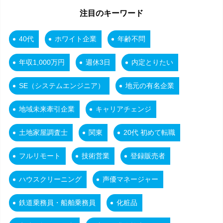
注目のキーワード
40代
ホワイト企業
年齢不問
年収1,000万円
週休3日
内定とりたい
SE（システムエンジニア）
地元の有名企業
地域未来牽引企業
キャリアチェンジ
土地家屋調査士
関東
20代 初めて転職
フルリモート
技術営業
登録販売者
ハウスクリーニング
声優マネージャー
鉄道乗務員・船舶乗務員
化粧品