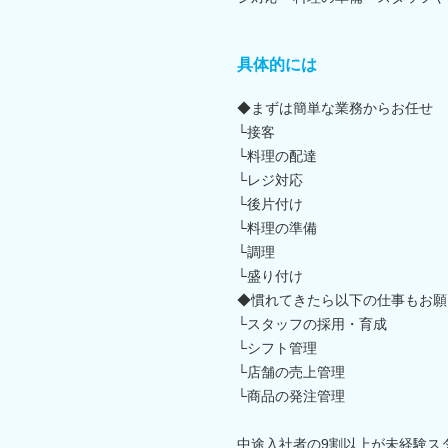
具体的には
◆まずは簡単な業務からお任せ
└接客
└料理の配達
└レジ対応
└後片付け
└料理の準備
└調理
└盛り付け
◆慣れてきたら以下の仕事もお願
└スタッフの採用・育成
└シフト管理
└店舗の売上管理
└商品の発注管理
中途入社者の9割以上が未経験ス