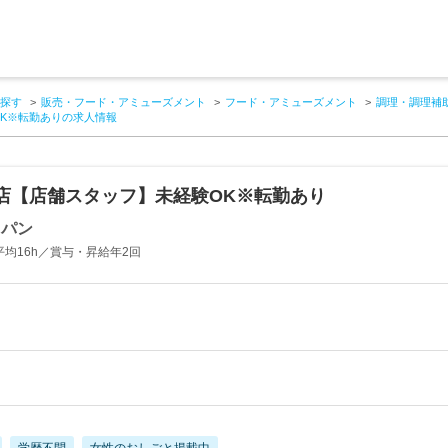
探す
販売・フード・アミューズメント
フード・アミューズメント
調理・調理補
K※転勤ありの求人情報
店【店舗スタッフ】未経験OK※転勤あり
ャパン
均16h／賞与・昇給年2回
学歴不問
女性のおしごと掲載中