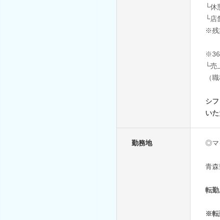
└休
└店
※残
※3
└売
（職
シフ
いた
勤務地
◎マ
青森
転勤
※転