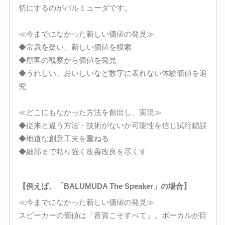
切にするのがバルミューダです。
≪今までになかった新しい価値の発見≫
◆常識を疑い、新しい価値を模索
◆顧客の観察から価値を発見
◆うれしい、おいしいなど数字に表れない体験価値を追
究
≪どこにもなかった方法を創出し、実現≫
◆従来と違う方法・技術がないか可能性を信じ試行錯誤
◆地道な創意工夫を重ねる
◆細部まで粘り強く改善改良を尽くす
【例えば、「BALUMUDA The Speaker」の場合】
≪今までになかった新しい価値の発見≫
スピーカーの価値は「音質こそすべて」。ボーカルが目