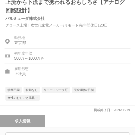
上流から下流まで携われるおもしろさ【アナログ
回路設計】
バルミューダ株式会社
グロース上場！次世代家電メーカー/リモート有/年間休日123日
勤務地
東京都
初年度年収
500万～1000万円
雇用形態
正社員
学歴不問
転勤なし
リモートワーク可
完全週休2日制
女性のおしごと掲載中
掲載終了日：2026/03/19
求人情報