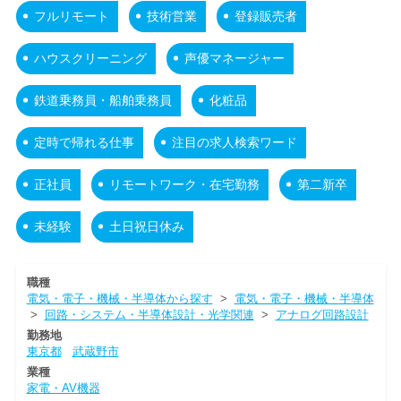
フルリモート
技術営業
登録販売者
ハウスクリーニング
声優マネージャー
鉄道乗務員・船舶乗務員
化粧品
定時で帰れる仕事
注目の求人検索ワード
正社員
リモートワーク・在宅勤務
第二新卒
未経験
土日祝日休み
職種
電気・電子・機械・半導体から探す
>
電気・電子・機械・半導体
>
回路・システム・半導体設計・光学関連
>
アナログ回路設計
勤務地
東京都
武蔵野市
業種
家電・AV機器