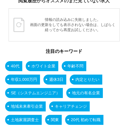
閲覧履歴からオススメのまだ見ていない求人
情報の読み込みに失敗しました。
画面の更新をしても表示されない場合は、しばらく
経ってから再度お試しください。
注目のキーワード
40代
ホワイト企業
年齢不問
年収1,000万円
週休3日
内定とりたい
SE（システムエンジニア）
地元の有名企業
地域未来牽引企業
キャリアチェンジ
土地家屋調査士
関東
20代 初めて転職