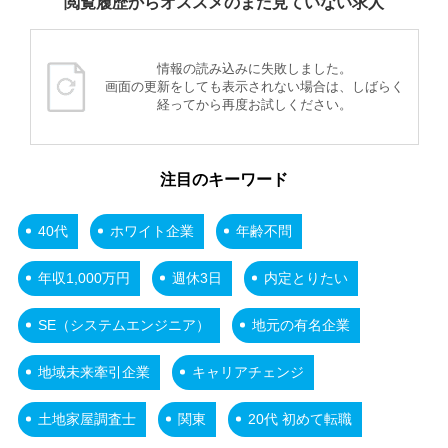
閲覧履歴からオススメのまだ見ていない求人
情報の読み込みに失敗しました。
画面の更新をしても表示されない場合は、しばらく
経ってから再度お試しください。
注目のキーワード
40代
ホワイト企業
年齢不問
年収1,000万円
週休3日
内定とりたい
SE（システムエンジニア）
地元の有名企業
地域未来牽引企業
キャリアチェンジ
土地家屋調査士
関東
20代 初めて転職