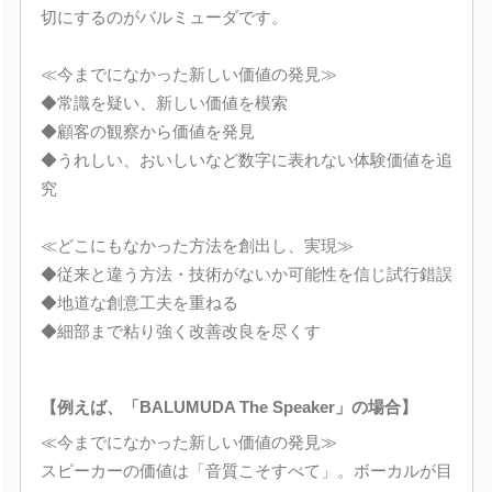
切にするのがバルミューダです。
≪今までになかった新しい価値の発見≫
◆常識を疑い、新しい価値を模索
◆顧客の観察から価値を発見
◆うれしい、おいしいなど数字に表れない体験価値を追
究
≪どこにもなかった方法を創出し、実現≫
◆従来と違う方法・技術がないか可能性を信じ試行錯誤
◆地道な創意工夫を重ねる
◆細部まで粘り強く改善改良を尽くす
【例えば、「BALUMUDA The Speaker」の場合】
≪今までになかった新しい価値の発見≫
スピーカーの価値は「音質こそすべて」。ボーカルが目