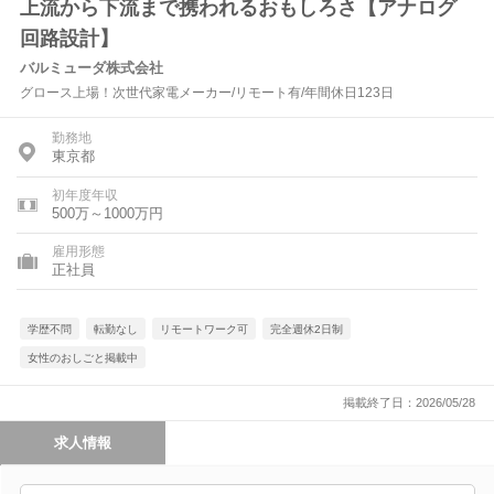
上流から下流まで携われるおもしろさ【アナログ
回路設計】
バルミューダ株式会社
グロース上場！次世代家電メーカー/リモート有/年間休日123日
勤務地
東京都
初年度年収
500万～1000万円
雇用形態
正社員
学歴不問
転勤なし
リモートワーク可
完全週休2日制
女性のおしごと掲載中
掲載終了日：2026/05/28
求人情報