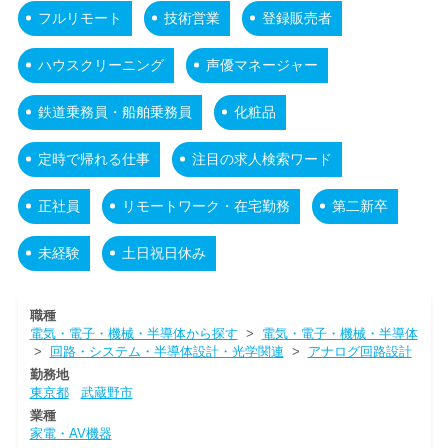
フルリモート
技術営業
登録販売者
ハウスクリーニング
声優マネージャー
鉄道乗務員・船舶乗務員
化粧品
定時で帰れる仕事
注目の求人検索ワード
正社員
リモートワーク・在宅勤務
第二新卒
未経験
土日祝日休み
職種
電気・電子・機械・半導体から探す
>
電気・電子・機械・半導体
>
回路・システム・半導体設計・光学関連
>
アナログ回路設計
勤務地
東京都
武蔵野市
業種
家電・AV機器