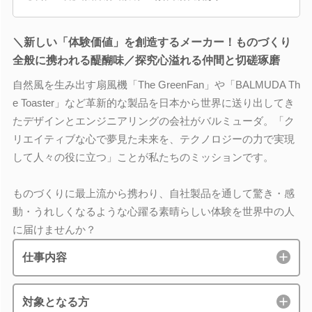
＼新しい「体験価値」を創造するメーカー！ものづくり
全般に携われる醍醐味／探究心溢れる仲間と切磋琢磨
自然風を生み出す扇風機「The GreenFan」や「BALMUDA Th
e Toaster」など革新的な製品を日本から世界に送り出してき
たデザインとエンジニアリングの会社がバルミューダ。「ク
リエイティブな心で夢見た未来を、テクノロジーの力で実現
して人々の役に立つ」ことが私たちのミッションです。
ものづくりに最上流から携わり、自社製品を通して驚き・感
動・うれしくなるような心躍る素晴らしい体験を世界中の人
に届けませんか？
仕事内容
対象となる方