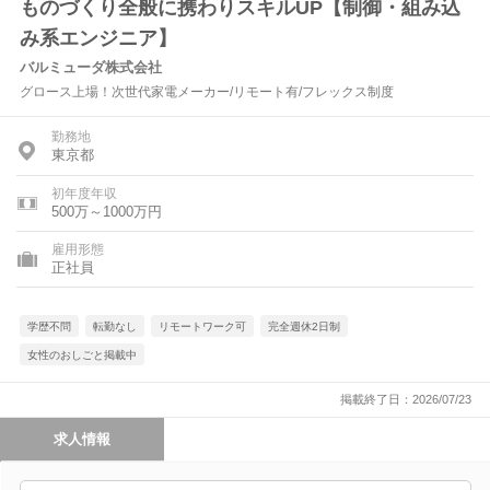
ものづくり全般に携わりスキルUP【制御・組み込
み系エンジニア】
バルミューダ株式会社
グロース上場！次世代家電メーカー/リモート有/フレックス制度
勤務地
東京都
初年度年収
500万～1000万円
雇用形態
正社員
学歴不問
転勤なし
リモートワーク可
完全週休2日制
女性のおしごと掲載中
掲載終了日：2026/07/23
求人情報