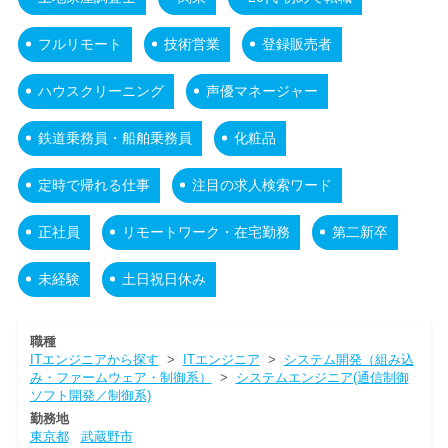
フルリモート
技術営業
登録販売者
ハウスクリーニング
声優マネージャー
鉄道乗務員・船舶乗務員
化粧品
定時で帰れる仕事
注目の求人検索ワード
正社員
リモートワーク・在宅勤務
第二新卒
未経験
土日祝日休み
職種
ITエンジニアから探す
>
ITエンジニア
>
システム開発（組み込
み・ファームウェア・制御系）
>
システムエンジニア(通信制御
ソフト開発／制御系)
勤務地
東京都
武蔵野市