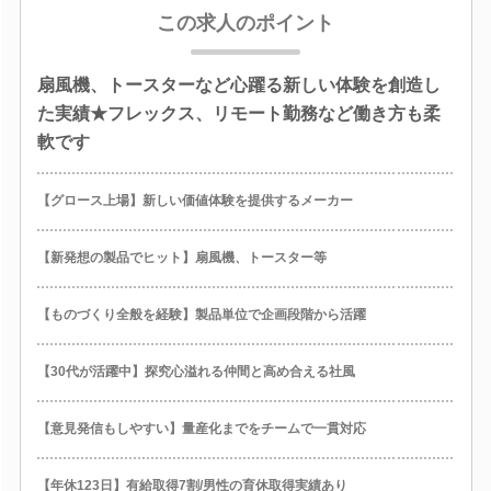
この求人のポイント
扇風機、トースターなど心躍る新しい体験を創造し
た実績★フレックス、リモート勤務など働き方も柔
軟です
【グロース上場】新しい価値体験を提供するメーカー
【新発想の製品でヒット】扇風機、トースター等
【ものづくり全般を経験】製品単位で企画段階から活躍
【30代が活躍中】探究心溢れる仲間と高め合える社風
【意見発信もしやすい】量産化までをチームで一貫対応
【年休123日】有給取得7割/男性の育休取得実績あり