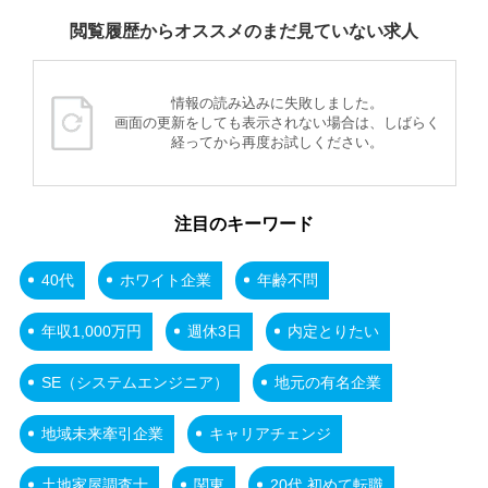
閲覧履歴からオススメのまだ見ていない求人
情報の読み込みに失敗しました。
画面の更新をしても表示されない場合は、しばらく
経ってから再度お試しください。
注目のキーワード
40代
ホワイト企業
年齢不問
年収1,000万円
週休3日
内定とりたい
SE（システムエンジニア）
地元の有名企業
地域未来牽引企業
キャリアチェンジ
土地家屋調査士
関東
20代 初めて転職