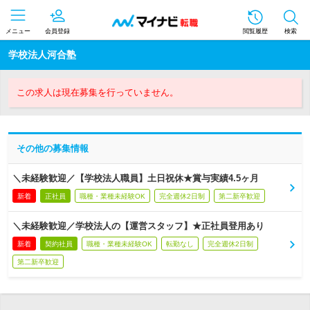
メニュー
会員登録
閲覧履歴
検索
学校法人河合塾
この求人は現在募集を行っていません。
その他の募集情報
＼未経験歓迎／【学校法人職員】土日祝休★賞与実績4.5ヶ月
新着
正社員
職種・業種未経験OK
完全週休2日制
第二新卒歓迎
＼未経験歓迎／学校法人の【運営スタッフ】★正社員登用あり
新着
契約社員
職種・業種未経験OK
転勤なし
完全週休2日制
第二新卒歓迎