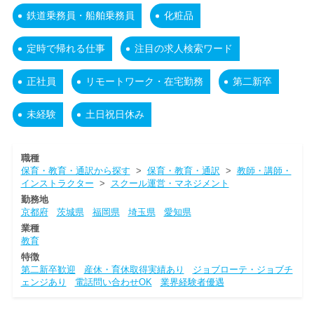
鉄道乗務員・船舶乗務員
化粧品
定時で帰れる仕事
注目の求人検索ワード
正社員
リモートワーク・在宅勤務
第二新卒
未経験
土日祝日休み
職種
保育・教育・通訳から探す
>
保育・教育・通訳
>
教師・講師・
インストラクター
>
スクール運営・マネジメント
勤務地
京都府
茨城県
福岡県
埼玉県
愛知県
業種
教育
特徴
第二新卒歓迎
産休・育休取得実績あり
ジョブローテ・ジョブチ
ェンジあり
電話問い合わせOK
業界経験者優遇