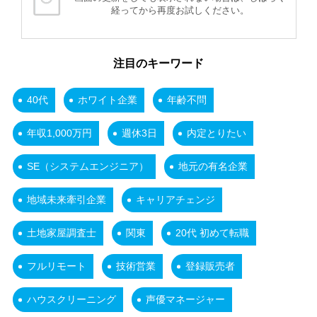
経ってから再度お試しください。
注目のキーワード
40代
ホワイト企業
年齢不問
年収1,000万円
週休3日
内定とりたい
SE（システムエンジニア）
地元の有名企業
地域未来牽引企業
キャリアチェンジ
土地家屋調査士
関東
20代 初めて転職
フルリモート
技術営業
登録販売者
ハウスクリーニング
声優マネージャー