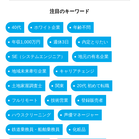
注目のキーワード
40代
ホワイト企業
年齢不問
年収1,000万円
週休3日
内定とりたい
SE（システムエンジニア）
地元の有名企業
地域未来牽引企業
キャリアチェンジ
土地家屋調査士
関東
20代 初めて転職
フルリモート
技術営業
登録販売者
ハウスクリーニング
声優マネージャー
鉄道乗務員・船舶乗務員
化粧品