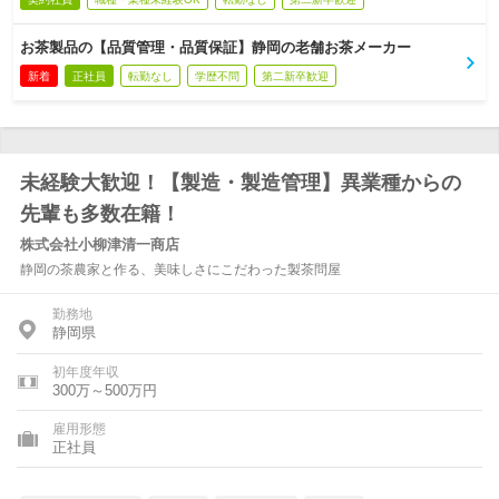
お茶製品の【品質管理・品質保証】静岡の老舗お茶メーカー
新着
正社員
転勤なし
学歴不問
第二新卒歓迎
未経験大歓迎！【製造・製造管理】異業種からの
先輩も多数在籍！
株式会社小柳津清一商店
静岡の茶農家と作る、美味しさにこだわった製茶問屋
勤務地
静岡県
初年度年収
300万～500万円
雇用形態
正社員