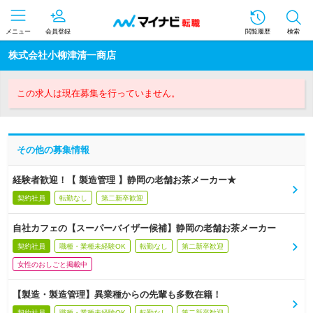
メニュー
会員登録
閲覧履歴
検索
株式会社小柳津清一商店
この求人は現在募集を行っていません。
その他の募集情報
経験者歓迎！【 製造管理 】静岡の老舗お茶メーカー★
契約社員
転勤なし
第二新卒歓迎
自社カフェの【スーパーバイザー候補】静岡の老舗お茶メーカー
契約社員
職種・業種未経験OK
転勤なし
第二新卒歓迎
女性のおしごと掲載中
【製造・製造管理】異業種からの先輩も多数在籍！
契約社員
職種・業種未経験OK
転勤なし
第二新卒歓迎