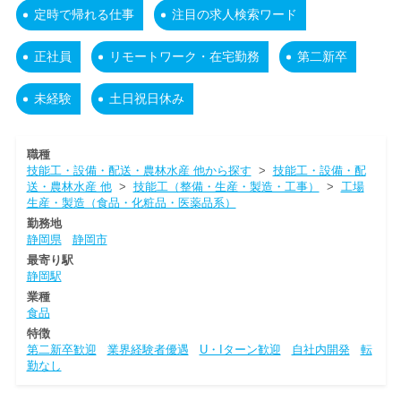
定時で帰れる仕事
注目の求人検索ワード
正社員
リモートワーク・在宅勤務
第二新卒
未経験
土日祝日休み
職種
技能工・設備・配送・農林水産 他から探す
>
技能工・設備・配
送・農林水産 他
>
技能工（整備・生産・製造・工事）
>
工場
生産・製造（食品・化粧品・医薬品系）
勤務地
静岡県
静岡市
最寄り駅
静岡駅
業種
食品
特徴
第二新卒歓迎
業界経験者優遇
U・Iターン歓迎
自社内開発
転
勤なし