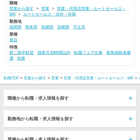
職種
営業から探す
>
営業
>
営業・代理店営業・ルートセールス・
MR
>
ルートセールス・渉外・外商
勤務地
福岡県
熊本県
長崎県
宮崎県
宇土市
業種
食品
特徴
第二新卒歓迎
残業月30時間以内
転職フェア出展
業界経験者優
遇
急募
転職TOP
営業から探す
営業
営業・代理店営業・ルートセールス・MR
職種から転職・求人情報を探す
勤務地から転職・求人情報を探す
業種から転職・求人情報を探す