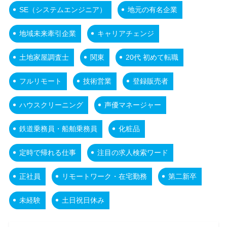
SE（システムエンジニア）
地元の有名企業
地域未来牽引企業
キャリアチェンジ
土地家屋調査士
関東
20代 初めて転職
フルリモート
技術営業
登録販売者
ハウスクリーニング
声優マネージャー
鉄道乗務員・船舶乗務員
化粧品
定時で帰れる仕事
注目の求人検索ワード
正社員
リモートワーク・在宅勤務
第二新卒
未経験
土日祝日休み