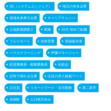
SE（システムエンジニア）
地元の有名企業
地域未来牽引企業
キャリアチェンジ
土地家屋調査士
関東
20代 初めて転職
フルリモート
技術営業
登録販売者
ハウスクリーニング
声優マネージャー
鉄道乗務員・船舶乗務員
化粧品
定時で帰れる仕事
注目の求人検索ワード
正社員
リモートワーク・在宅勤務
第二新卒
未経験
土日祝日休み