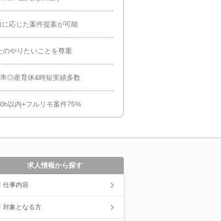
志向に応じた案件提案が可能
たのやりたいことを尊重
化率◎産育休&時短実績多数
0h以内+フルリモ案件75%
求人情報から探す
仕事内容
対象となる方