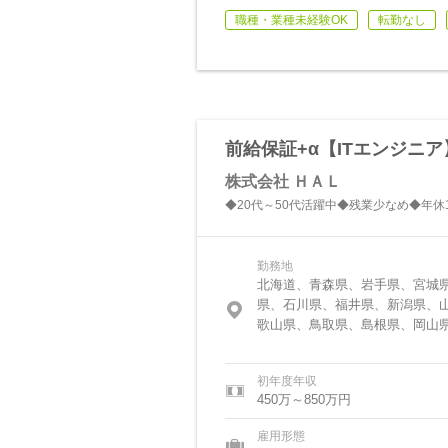
職種・業種未経験OK
転勤なし
前給保証+α【ITエンジニア
株式会社 ＨＡＬ
◆20代～50代活躍中◆残業少なめ◆年休1
勤務地
北海道、青森県、岩手県、宮城
県、石川県、福井県、新潟県、
歌山県、鳥取県、島根県、岡山
初年度年収
450万～850万円
雇用形態