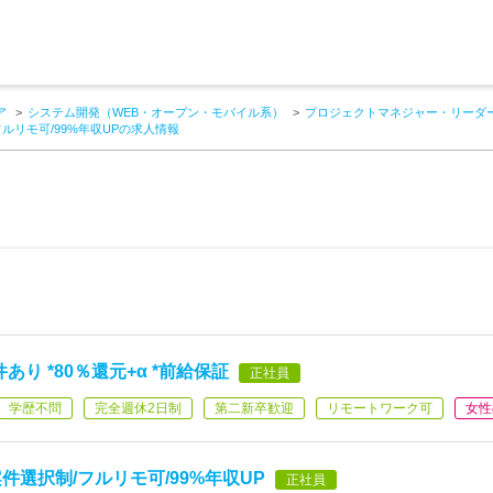
ア
システム開発（WEB・オープン・モバイル系）
プロジェクトマネジャー・リーダー
フルリモ可/99%年収UPの求人情報
り *80％還元+α *前給保証
正社員
学歴不問
完全週休2日制
第二新卒歓迎
リモートワーク可
女性
件選択制/フルリモ可/99%年収UP
正社員