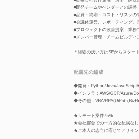
■開発チームやベンダーとの調整
■品質・納期・コスト・リスクの
■会議体運営、レポーティング、
■プロジェクトの改善提案、業務
■メンバー管理・チームビルディ
＊経験の浅い方はSEからスター
配属先の編成
◆開発：Python/Java/JavaScript/
◆インフラ：AWS/GCP/Azure/Docker/
◆その他：VBA/RPA(UiPath,BizRob
★リモート案件75%
★会社都合での一方的な配属なし
★ご本人の志向に応じてアサイン