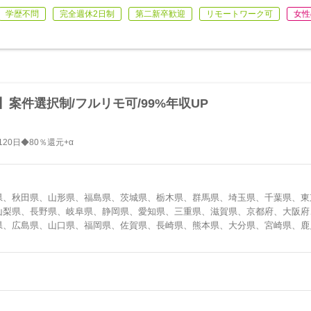
学歴不問
完全週休2日制
第二新卒歓迎
リモートワーク可
女性
】案件選択制/フルリモ可/99%年収UP
20日◆80％還元+α
県、秋田県、山形県、福島県、茨城県、栃木県、群馬県、埼玉県、千葉県、東
山梨県、長野県、岐阜県、静岡県、愛知県、三重県、滋賀県、京都府、大阪府
県、広島県、山口県、福岡県、佐賀県、長崎県、熊本県、大分県、宮崎県、鹿