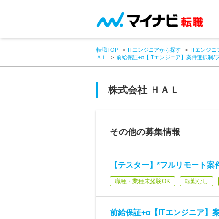
転職TOP
ITエンジニアから探す
ITエンジニ
ＡＬ
前給保証+α【ITエンジニア】案件選択制/
株式会社 ＨＡＬ
その他の募集情報
【テスター】*フルリモート案件あ
職種・業種未経験OK
転勤なし
前給保証+α【ITエンジニア】案