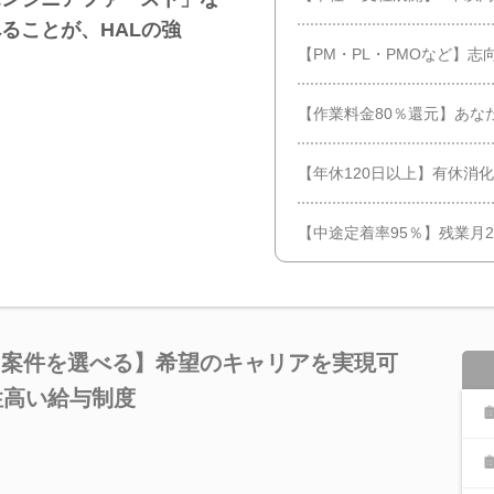
ることが、HALの強
【PM・PL・PMOなど】
【作業料金80％還元】あな
【年休120日以上】有休消
【中途定着率95％】残業月2
た案件を選べる】希望のキャリアを実現可
性高い給与制度