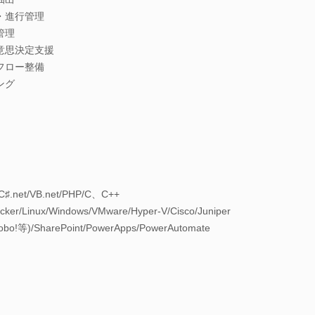
・進行管理
管理
意思決定支援
フロー整備
ング
ト
C♯.net/VB.net/PHP/C、C++
Linux/Windows/VMware/Hyper-V/Cisco/Juniper
o!等)/SharePoint/PowerApps/PowerAutomate