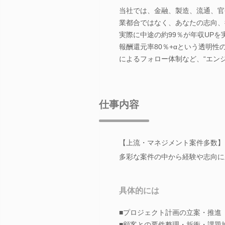
当社では、金融、製造、流通、官
業都合ではなく、あなたの志向、
実際に中途の約99％が年収UPを
報酬還元率80％+αという透明性
によるフォロー体制など、“エン
仕事内容
【上流・マネジメント案件多数】
多彩な案件の中から経験や志向に応
具体的には
■プロジェクト計画の立案・推進
■顧客との要件整理・折衝・課題