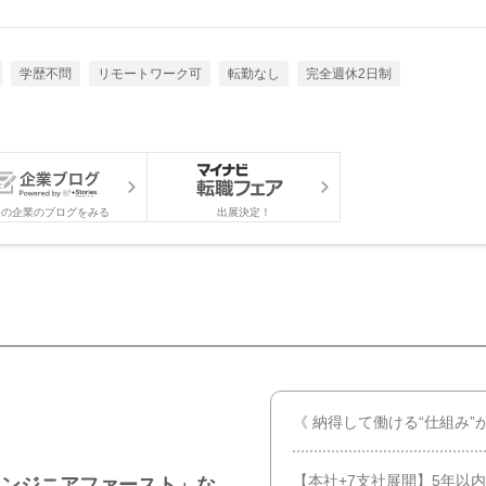
学歴不問
リモートワーク可
転勤なし
完全週休2日制
この企業のブログをみる
出展決定！
《 納得して働ける“仕組み”
【本社+7支社展開】5年以
エンジニアファースト」な