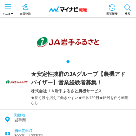
メニュー
会員登録
閲覧履歴
検索
★安定性抜群のJAグループ【農機アド
バイザー】営業経験者募集！
株式会社ＪＡ岩手ふるさと農機サービス
★長く腰を据えて働きやすい★年休120日★転居を伴う転勤
なし！
勤務地
岩手県
初年度年収
300万～400万円