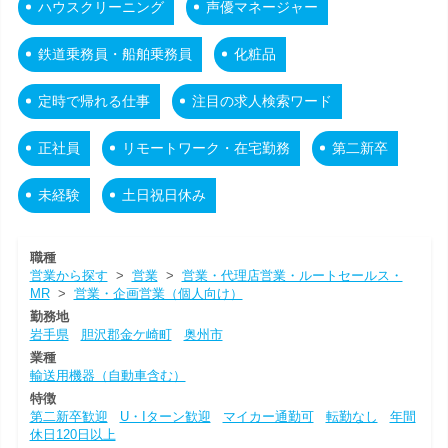
ハウスクリーニング
声優マネージャー
鉄道乗務員・船舶乗務員
化粧品
定時で帰れる仕事
注目の求人検索ワード
正社員
リモートワーク・在宅勤務
第二新卒
未経験
土日祝日休み
職種
営業から探す
>
営業
>
営業・代理店営業・ルートセールス・
MR
>
営業・企画営業（個人向け）
勤務地
岩手県
胆沢郡金ケ崎町
奥州市
業種
輸送用機器（自動車含む）
特徴
第二新卒歓迎
U・Iターン歓迎
マイカー通勤可
転勤なし
年間
休日120日以上