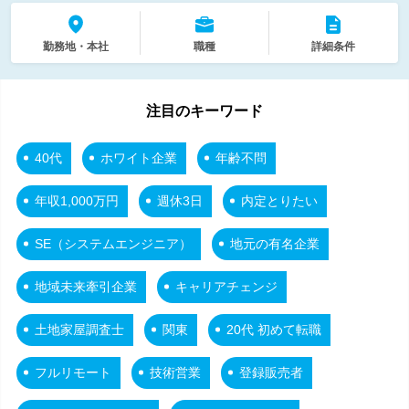
勤務地・本社
職種
詳細条件
注目のキーワード
40代
ホワイト企業
年齢不問
年収1,000万円
週休3日
内定とりたい
SE（システムエンジニア）
地元の有名企業
地域未来牽引企業
キャリアチェンジ
土地家屋調査士
関東
20代 初めて転職
フルリモート
技術営業
登録販売者