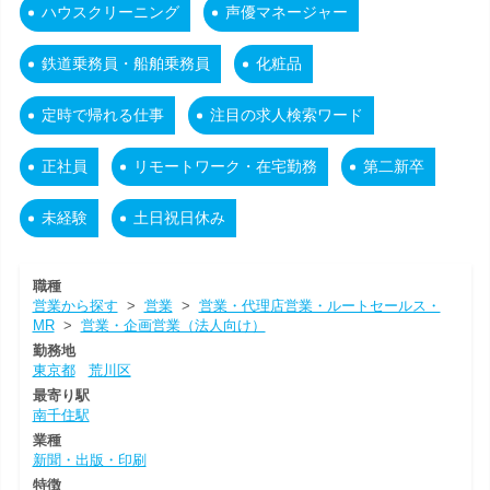
ハウスクリーニング
声優マネージャー
鉄道乗務員・船舶乗務員
化粧品
定時で帰れる仕事
注目の求人検索ワード
正社員
リモートワーク・在宅勤務
第二新卒
未経験
土日祝日休み
職種
営業から探す
>
営業
>
営業・代理店営業・ルートセールス・
MR
>
営業・企画営業（法人向け）
勤務地
東京都
荒川区
最寄り駅
南千住駅
業種
新聞・出版・印刷
特徴