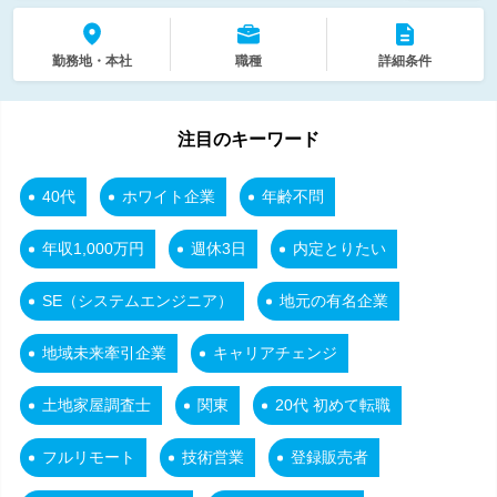
勤務地・本社
職種
詳細条件
注目のキーワード
40代
ホワイト企業
年齢不問
年収1,000万円
週休3日
内定とりたい
SE（システムエンジニア）
地元の有名企業
地域未来牽引企業
キャリアチェンジ
土地家屋調査士
関東
20代 初めて転職
フルリモート
技術営業
登録販売者