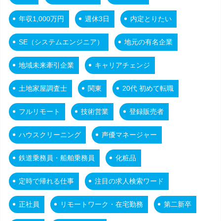
年収1,000万円
週休3日
内定とりたい
SE（システムエンジニア）
地元の有名企業
地域未来牽引企業
キャリアチェンジ
土地家屋調査士
関東
20代 初めて転職
フルリモート
技術営業
登録販売者
ハウスクリーニング
声優マネージャー
鉄道乗務員・船舶乗務員
化粧品
定時で帰れる仕事
注目の求人検索ワード
正社員
リモートワーク・在宅勤務
第二新卒