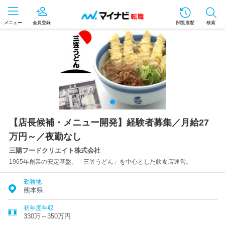
メニュー
会員登録
閲覧履歴
検索
【店長候補・メニュー開発】経験者募集／月給27
万円～／夜勤なし
三陽フードクリエイト株式会社
1965年創業の安定基盤。「三笠うどん」を中心とした飲食店運営。
勤務地
熊本県
初年度年収
330万～350万円