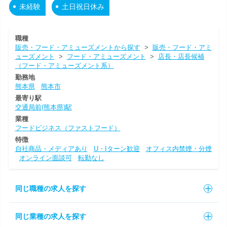
未経験
土日祝日休み
職種
販売・フード・アミューズメントから探す
>
販売・フード・アミ
ューズメント
>
フード・アミューズメント
>
店長・店長候補
（フード・アミューズメント系）
勤務地
熊本県
熊本市
最寄り駅
交通局前(熊本県)駅
業種
フードビジネス（ファストフード）
特徴
自社商品・メディアあり
U・Iターン歓迎
オフィス内禁煙・分煙
オンライン面談可
転勤なし
同じ職種の求人を探す
同じ業種の求人を探す