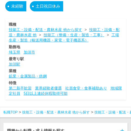
未経験
土日祝日休み
職種
技能工・設備・配送・農林水産 他から探す
>
技能工・設備・配
送・農林水産 他
>
技能工（整備・生産・製造・工事）
>
工場
生産・製造（輸送用機器・家電・電子機器系）
勤務地
埼玉県
加須市
最寄り駅
加須駅
業種
鉱業・金属製品・鉄鋼
特徴
第二新卒歓迎
業界経験者優遇
社員食堂・食事補助あり
地域限
定社員
5日以上連続休暇取得可能
転職TOP
技能工・設備・配送・農林水産 他から探す
技能工・設備・配送・
職種から転職・求人情報を探す