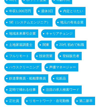
年収1,000万円
週休3日
内定とりたい
SE（システムエンジニア）
地元の有名企業
地域未来牽引企業
キャリアチェンジ
土地家屋調査士
関東
20代 初めて転職
フルリモート
技術営業
登録販売者
ハウスクリーニング
声優マネージャー
鉄道乗務員・船舶乗務員
化粧品
定時で帰れる仕事
注目の求人検索ワード
正社員
リモートワーク・在宅勤務
第二新卒