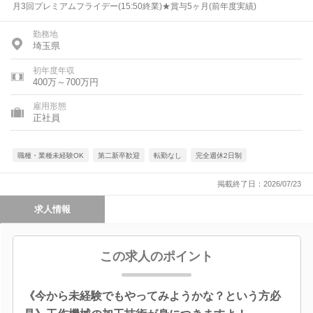
月3回プレミアムフライデー(15:50終業)★賞与5ヶ月(前年度実績)
勤務地
埼玉県
初年度年収
400万～700万円
雇用形態
正社員
職種・業種未経験OK
第二新卒歓迎
転勤なし
完全週休2日制
掲載終了日：2026/07/23
求人情報
この求人のポイント
《今から未経験でもやってみようかな？という方必