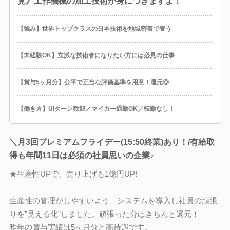
見》工作機械の加工技術が身につきますよ！
【強み】世界トップクラスの日本技術を地域密着で養う
【未経験OK】立派な技術者になりたい方には必見の仕事
【賞与5ヶ月分】公平で正当な評価基準を用意！還元◎
【働き方】UIターン歓迎／マイカー通勤OK／転勤なし！
＼月3回プレミアムフライデー(15:50終業)あり！/有給取
得も年間11日は必須の社員思いの企業♪
★生産性UPで、売り上げも1億円UP!
生産性の管理がしやすいよう、システムを導入し社員の頑張
りを”見える化”しました。頑張った分はきちんと還元！
昨年の賞与実績は5ヶ月分と高待遇です。