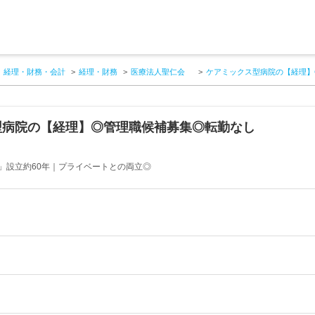
経理・財務・会計
経理・財務
医療法人聖仁会
ケアミックス型病院の【経理】
型病院の【経理】◎管理職候補募集◎転勤なし
会
」設立約60年｜プライベートとの両立◎