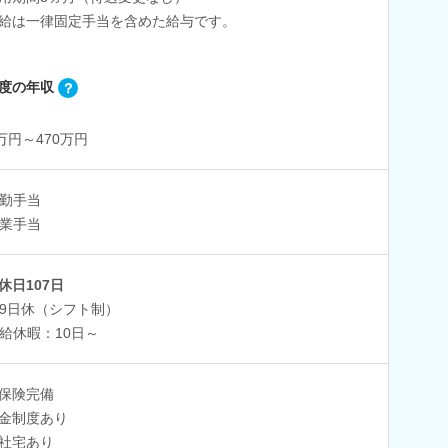
給は一律固定手当を含めた給与です。
度の年収
0万円～470万円
勤手当
業手当
休日107日
9日休（シフト制）
給休暇：10日～
保険完備
金制度あり
社宅あり