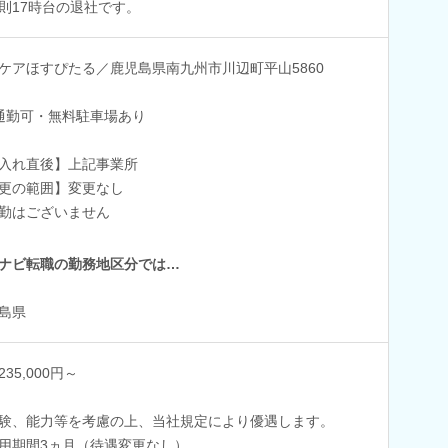
則17時台の退社です。
ケアほすぴたる／鹿児島県南九州市川辺町平山5860
通勤可・無料駐車場あり
入れ直後】上記事業所
更の範囲】変更なし
勤はございません
ナビ転職の勤務地区分では…
島県
35,000円～
験、能力等を考慮の上、当社規定により優遇します。
用期間3ヵ月（待遇変更なし）