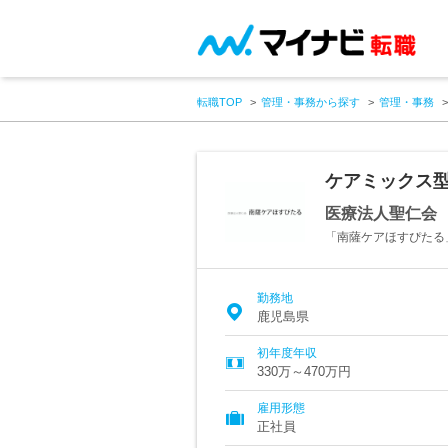
転職TOP
管理・事務から探す
管理・事務
ケアミックス
医療法人聖仁
「南薩ケアほすぴたる
勤務地
鹿児島県
初年度年収
330万～470万円
雇用形態
正社員