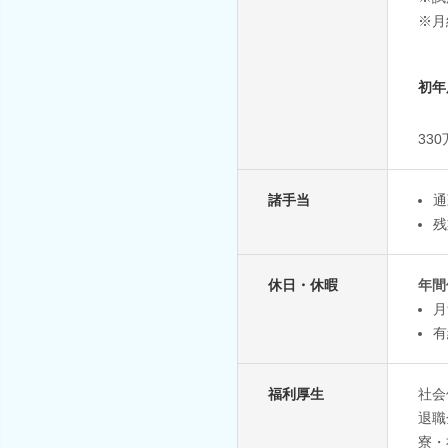
※月
初年
33
諸手当
通
残
休日・休暇
年間
月
有
福利厚生
社会
退職
寮・