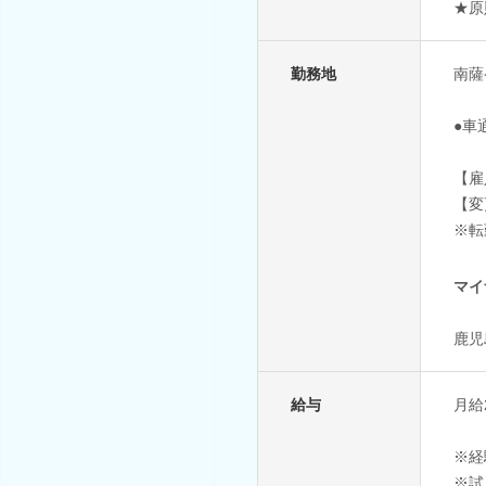
★原
勤務地
南薩
●車
【雇
【変
※転
マイ
鹿児
給与
月給2
※経
※試