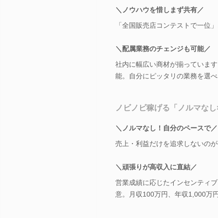
＼ノウハウを惜しまず共有／
「全国販売店コンテストで一位」
＼配属業務のチェンジも可能／
社内に幅広い商材が揃っています
能。自分にピッタリの業務を選べ
ノビノビ稼げる「ノルマなし
＼ノルマなし！自分のペースで／
売上・利益だけを追求しないのが
＼頑張りが高収入に直結／
営業成績に応じたインセンティブ
意。月収100万円、年収1,000