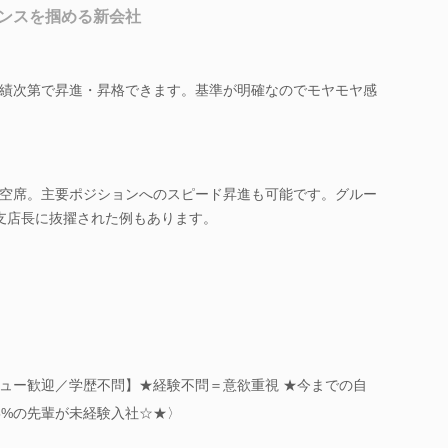
ンスを掴める新会社
績次第で昇進・昇格できます。基準が明確なのでモヤモヤ感
空席。主要ポジションへのスピード昇進も可能です。グルー
支店長に抜擢された例もあります。
ュー歓迎／学歴不問】★経験不問＝意欲重視 ★今までの自
5%の先輩が未経験入社☆★〉