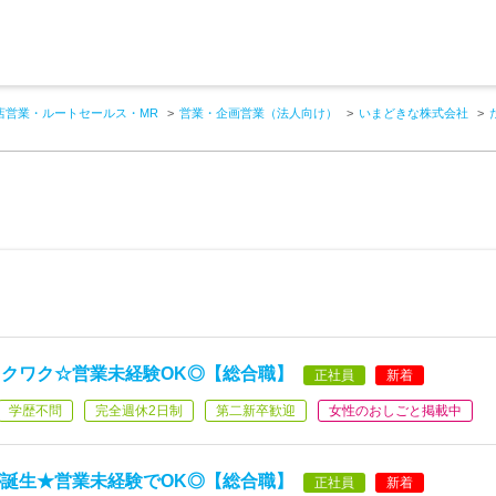
店営業・ルートセールス・MR
営業・企画営業（法人向け）
いまどきな株式会社
クワク☆営業未経験OK◎【総合職】
正社員
新着
学歴不問
完全週休2日制
第二新卒歓迎
女性のおしごと掲載中
誕生★営業未経験でOK◎【総合職】
正社員
新着