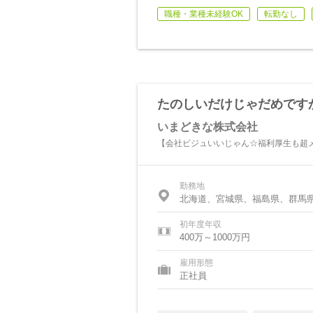
職種・業種未経験OK
転勤なし
たのしいだけじゃだめです
いまどきな株式会社
【会社ビジュいいじゃん☆福利厚生も超メ
勤務地
北海道、宮城県、福島県、群馬
初年度年収
400万～1000万円
雇用形態
正社員