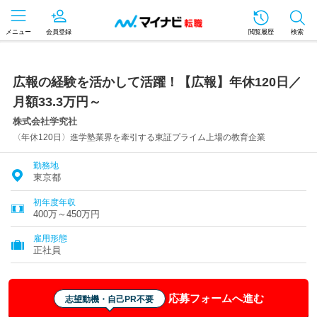
メニュー
会員登録
閲覧履歴
検索
広報の経験を活かして活躍！【広報】年休120日／
月額33.3万円～
株式会社学究社
〈年休120日〉進学塾業界を牽引する東証プライム上場の教育企業
勤務地
東京都
初年度年収
400万～450万円
雇用形態
正社員
応募フォームへ進む
志望動機・自己PR不要