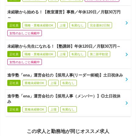
未経験から始める！【教室運営】事務／年休120日／月額30万円
～
正社員
職種・業種未経験OK
上場
転勤なし
完全週休2日制
女性のおしごと掲載中
未経験から先生になれる！【塾講師】年休120日／月額30万円～
正社員
職種・業種未経験OK
上場
転勤なし
第二新卒歓迎
女性のおしごと掲載中
進学塾「ena」運営会社の【採用人事(リーダー候補)】土日祝休み
正社員
業種未経験OK
上場
転勤なし
進学塾「ena」運営会社の【採用人事（メンバー）】◎土日祝休
み
正社員
業種未経験OK
上場
転勤なし
この求人と勤務地が同じオススメ求人