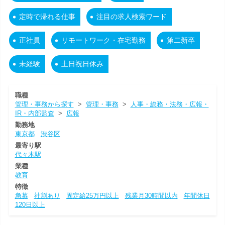
定時で帰れる仕事
注目の求人検索ワード
正社員
リモートワーク・在宅勤務
第二新卒
未経験
土日祝日休み
職種
管理・事務から探す
>
管理・事務
>
人事・総務・法務・広報・
IR・内部監査
>
広報
勤務地
東京都
渋谷区
最寄り駅
代々木駅
業種
教育
特徴
急募
社割あり
固定給25万円以上
残業月30時間以内
年間休日
120日以上