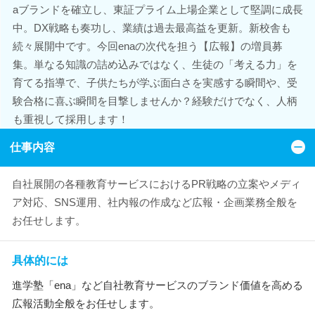
aブランドを確立し、東証プライム上場企業として堅調に成長
中。DX戦略も奏功し、業績は過去最高益を更新。新校舎も
続々展開中です。今回enaの次代を担う【広報】の増員募
集。単なる知識の詰め込みではなく、生徒の「考える力」を
育てる指導で、子供たちが学ぶ面白さを実感する瞬間や、受
験合格に喜ぶ瞬間を目撃しませんか？経験だけでなく、人柄
も重視して採用します！
仕事内容
自社展開の各種教育サービスにおけるPR戦略の立案やメディ
ア対応、SNS運用、社内報の作成など広報・企画業務全般を
お任せします。
具体的には
進学塾「ena」など自社教育サービスのブランド価値を高める
広報活動全般をお任せします。