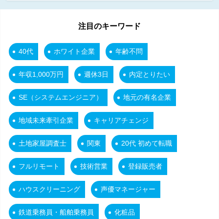
注目のキーワード
40代
ホワイト企業
年齢不問
年収1,000万円
週休3日
内定とりたい
SE（システムエンジニア）
地元の有名企業
地域未来牽引企業
キャリアチェンジ
土地家屋調査士
関東
20代 初めて転職
フルリモート
技術営業
登録販売者
ハウスクリーニング
声優マネージャー
鉄道乗務員・船舶乗務員
化粧品