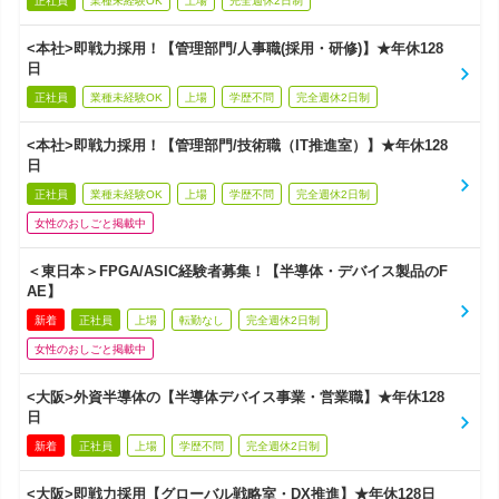
正社員
業種未経験OK
上場
完全週休2日制
<本社>即戦力採用！【管理部門/人事職(採用・研修)】★年休128
日
正社員
業種未経験OK
上場
学歴不問
完全週休2日制
<本社>即戦力採用！【管理部門/技術職（IT推進室）】★年休128
日
正社員
業種未経験OK
上場
学歴不問
完全週休2日制
女性のおしごと掲載中
＜東日本＞FPGA/ASIC経験者募集！【半導体・デバイス製品のF
AE】
新着
正社員
上場
転勤なし
完全週休2日制
女性のおしごと掲載中
<大阪>外資半導体の【半導体デバイス事業・営業職】★年休128
日
新着
正社員
上場
学歴不問
完全週休2日制
<大阪>即戦力採用【グローバル戦略室・DX推進】★年休128日