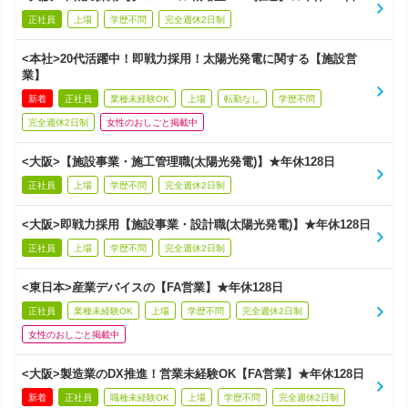
正社員
上場
学歴不問
完全週休2日制
<本社>20代活躍中！即戦力採用！太陽光発電に関する【施設営
業】
新着
正社員
業種未経験OK
上場
転勤なし
学歴不問
完全週休2日制
女性のおしごと掲載中
<大阪>【施設事業・施工管理職(太陽光発電)】★年休128日
正社員
上場
学歴不問
完全週休2日制
<大阪>即戦力採用【施設事業・設計職(太陽光発電)】★年休128日
正社員
上場
学歴不問
完全週休2日制
<東日本>産業デバイスの【FA営業】★年休128日
正社員
業種未経験OK
上場
学歴不問
完全週休2日制
女性のおしごと掲載中
<大阪>製造業のDX推進！営業未経験OK【FA営業】★年休128日
新着
正社員
職種未経験OK
上場
学歴不問
完全週休2日制