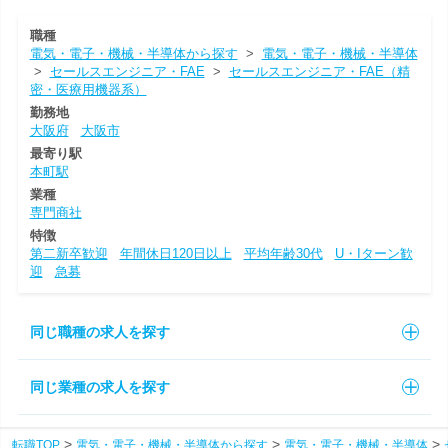
職種
電気・電子・機械・半導体から探す
>
電気・電子・機械・半導体
>
セールスエンジニア・FAE
>
セールスエンジニア・FAE（精
密・医療用機器系）
勤務地
大阪府
大阪市
最寄り駅
本町駅
業種
専門商社
特徴
第二新卒歓迎
年間休日120日以上
平均年齢30代
U・Iターン歓
迎
急募
同じ職種の求人を探す
同じ業種の求人を探す
転職TOP
電気・電子・機械・半導体から探す
電気・電子・機械・半導体