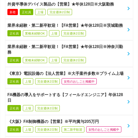
外資半導体デバイス製品の【営業】★年休128日※大阪勤務
新着
正社員
上場
完全週休2日制
業界未経験・第二新卒歓迎！【FA営業】★年休128日※茨城勤務
正社員
業種未経験OK
上場
完全週休2日制
業界未経験・第二新卒歓迎！【FA営業】★年休128日※神奈川勤
務
正社員
業種未経験OK
上場
完全週休2日制
《東京》電設設備の【法人営業】※大手案件多数※プライム上場
正社員
上場
完全週休2日制
女性のおしごと掲載中
FA機器の導入をサポートする【フィールドエンジニア】年休128
日
正社員
上場
完全週休2日制
《大阪》FA制御機器の【営業】※平均賞与205万円
正社員
上場
完全週休2日制
第二新卒歓迎
女性のおしごと掲載中