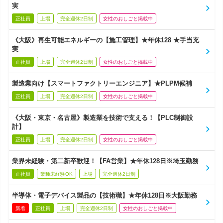
実
正社員
上場
完全週休2日制
女性のおしごと掲載中
《大阪》再生可能エネルギーの【施工管理】★年休128 ★手当充
実
正社員
上場
完全週休2日制
女性のおしごと掲載中
製造業向け【スマートファクトリーエンジニア】★PLPM候補
正社員
上場
完全週休2日制
女性のおしごと掲載中
《大阪・東京・名古屋》製造業を技術で支える！【PLC制御設
計】
正社員
上場
完全週休2日制
女性のおしごと掲載中
業界未経験・第二新卒歓迎！【FA営業】★年休128日※埼玉勤務
正社員
業種未経験OK
上場
完全週休2日制
半導体・電子デバイス製品の【技術職】★年休128日※大阪勤務
新着
正社員
上場
完全週休2日制
女性のおしごと掲載中