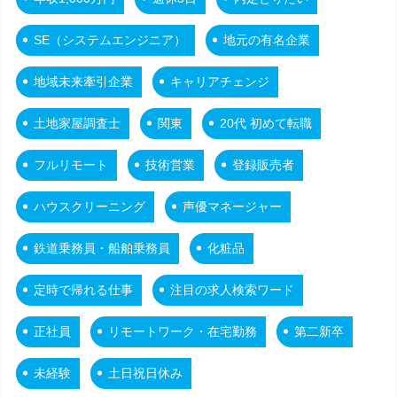
SE（システムエンジニア）
地元の有名企業
地域未来牽引企業
キャリアチェンジ
土地家屋調査士
関東
20代 初めて転職
フルリモート
技術営業
登録販売者
ハウスクリーニング
声優マネージャー
鉄道乗務員・船舶乗務員
化粧品
定時で帰れる仕事
注目の求人検索ワード
正社員
リモートワーク・在宅勤務
第二新卒
未経験
土日祝日休み