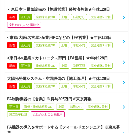
＜東日本＞電気設備の【施設営業】経験者募集★年休128日
新着
正社員
業種未経験OK
上場
転勤なし
完全週休2日制
女性のおしごと掲載中
<東京/大阪/名古屋>産業用PCなどの【FA営業】★年休128日
新着
正社員
業種未経験OK
上場
学歴不問
完全週休2日制
<東日本>産業メカトロニクス部門【FA営業】★年休128日
新着
正社員
業種未経験OK
上場
学歴不問
完全週休2日制
太陽光発電システム・空調設備の【施工管理】★年休128日
新着
正社員
業種未経験OK
上場
学歴不問
完全週休2日制
FA制御機器の【営業】※賞与205万円※東京募集
正社員
職種・業種未経験OK
上場
転勤なし
完全週休2日制
第二新卒歓迎
女性のおしごと掲載中
FA機器の導入をサポートする【フィールドエンジニア】※東京募
集