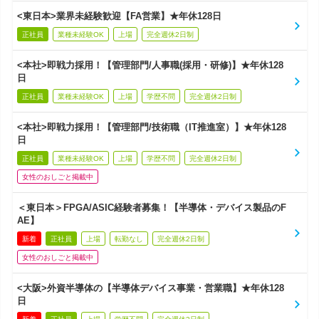
<東日本>業界未経験歓迎【FA営業】★年休128日
正社員
業種未経験OK
上場
完全週休2日制
<本社>即戦力採用！【管理部門/人事職(採用・研修)】★年休128
日
正社員
業種未経験OK
上場
学歴不問
完全週休2日制
<本社>即戦力採用！【管理部門/技術職（IT推進室）】★年休128
日
正社員
業種未経験OK
上場
学歴不問
完全週休2日制
女性のおしごと掲載中
＜東日本＞FPGA/ASIC経験者募集！【半導体・デバイス製品のF
AE】
新着
正社員
上場
転勤なし
完全週休2日制
女性のおしごと掲載中
<大阪>外資半導体の【半導体デバイス事業・営業職】★年休128
日