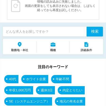
情報の読み込みに失敗しました。
画面の更新をしても表示されない場合は、しばらく
経ってから再度お試しください。
検索
どんな求人をお探しですか？
勤務地・本社
職種
詳細条件
注目のキーワード
40代
ホワイト企業
年齢不問
年収1,000万円
週休3日
内定とりたい
SE（システムエンジニア）
地元の有名企業