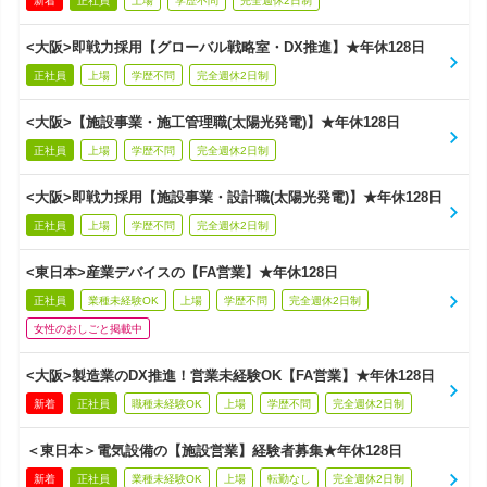
新着
正社員
上場
学歴不問
完全週休2日制
<大阪>即戦力採用【グローバル戦略室・DX推進】★年休128日
正社員
上場
学歴不問
完全週休2日制
<大阪>【施設事業・施工管理職(太陽光発電)】★年休128日
正社員
上場
学歴不問
完全週休2日制
<大阪>即戦力採用【施設事業・設計職(太陽光発電)】★年休128日
正社員
上場
学歴不問
完全週休2日制
<東日本>産業デバイスの【FA営業】★年休128日
正社員
業種未経験OK
上場
学歴不問
完全週休2日制
女性のおしごと掲載中
<大阪>製造業のDX推進！営業未経験OK【FA営業】★年休128日
新着
正社員
職種未経験OK
上場
学歴不問
完全週休2日制
＜東日本＞電気設備の【施設営業】経験者募集★年休128日
新着
正社員
業種未経験OK
上場
転勤なし
完全週休2日制