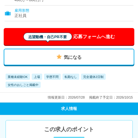
雇用形態
正社員
応募フォームへ進む
志望動機・自己PR不要
気になる
業種未経験OK
上場
学歴不問
転勤なし
完全週休2日制
女性のおしごと掲載中
情報更新日：2026/07/28
掲載終了予定日：2026/10/15
求人情報
この求人のポイント