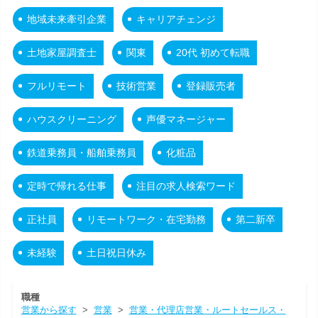
地域未来牽引企業
キャリアチェンジ
土地家屋調査士
関東
20代 初めて転職
フルリモート
技術営業
登録販売者
ハウスクリーニング
声優マネージャー
鉄道乗務員・船舶乗務員
化粧品
定時で帰れる仕事
注目の求人検索ワード
正社員
リモートワーク・在宅勤務
第二新卒
未経験
土日祝日休み
職種
営業から探す
>
営業
>
営業・代理店営業・ルートセールス・