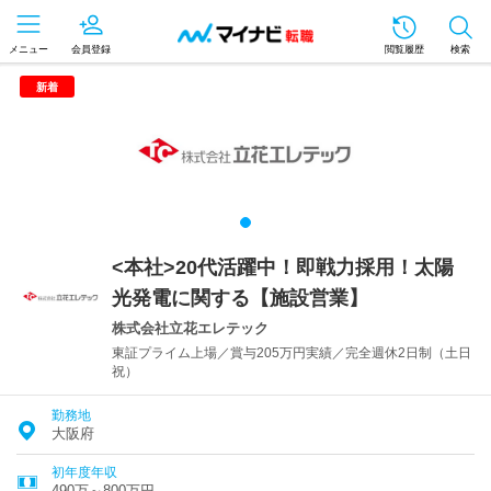
メニュー
会員登録
閲覧履歴
検索
新着
<本社>20代活躍中！即戦力採用！太陽
光発電に関する【施設営業】
株式会社立花エレテック
東証プライム上場／賞与205万円実績／完全週休2日制（土日
祝）
勤務地
大阪府
初年度年収
490万～800万円