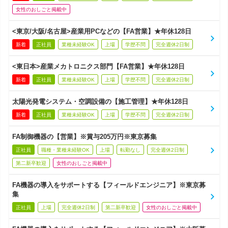
女性のおしごと掲載中
<東京/大阪/名古屋>産業用PCなどの【FA営業】★年休128日
新着
正社員
業種未経験OK
上場
学歴不問
完全週休2日制
<東日本>産業メカトロニクス部門【FA営業】★年休128日
新着
正社員
業種未経験OK
上場
学歴不問
完全週休2日制
太陽光発電システム・空調設備の【施工管理】★年休128日
新着
正社員
業種未経験OK
上場
学歴不問
完全週休2日制
FA制御機器の【営業】※賞与205万円※東京募集
正社員
職種・業種未経験OK
上場
転勤なし
完全週休2日制
第二新卒歓迎
女性のおしごと掲載中
FA機器の導入をサポートする【フィールドエンジニア】※東京募
集
正社員
上場
完全週休2日制
第二新卒歓迎
女性のおしごと掲載中