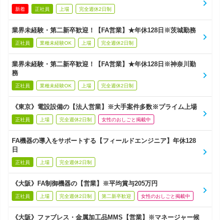
新着
正社員
上場
完全週休2日制
業界未経験・第二新卒歓迎！【FA営業】★年休128日※茨城勤務
正社員
業種未経験OK
上場
完全週休2日制
業界未経験・第二新卒歓迎！【FA営業】★年休128日※神奈川勤
務
正社員
業種未経験OK
上場
完全週休2日制
《東京》電設設備の【法人営業】※大手案件多数※プライム上場
正社員
上場
完全週休2日制
女性のおしごと掲載中
FA機器の導入をサポートする【フィールドエンジニア】年休128
日
正社員
上場
完全週休2日制
《大阪》FA制御機器の【営業】※平均賞与205万円
正社員
上場
完全週休2日制
第二新卒歓迎
女性のおしごと掲載中
《大阪》ファブレス・金属加工品MMS【営業】※マネージャー候