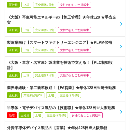
正社員
上場
完全週休2日制
女性のおしごと掲載中
《大阪》再生可能エネルギーの【施工管理】★年休128 ★手当充
実
正社員
上場
完全週休2日制
女性のおしごと掲載中
製造業向け【スマートファクトリーエンジニア】★PLPM候補
正社員
上場
完全週休2日制
女性のおしごと掲載中
《大阪・東京・名古屋》製造業を技術で支える！【PLC制御設
計】
正社員
上場
完全週休2日制
女性のおしごと掲載中
業界未経験・第二新卒歓迎！【FA営業】★年休128日※埼玉勤務
正社員
業種未経験OK
上場
完全週休2日制
半導体・電子デバイス製品の【技術職】★年休128日※大阪勤務
新着
正社員
上場
完全週休2日制
女性のおしごと掲載中
外資半導体デバイス製品の【営業】★年休128日※大阪勤務