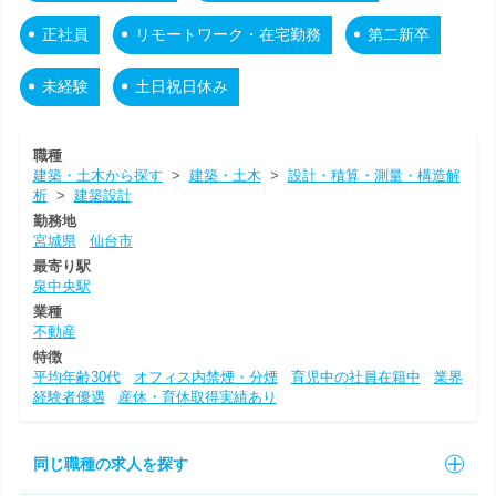
正社員
リモートワーク・在宅勤務
第二新卒
未経験
土日祝日休み
職種
建築・土木から探す
>
建築・土木
>
設計・積算・測量・構造解
析
>
建築設計
勤務地
宮城県
仙台市
最寄り駅
泉中央駅
業種
不動産
特徴
平均年齢30代
オフィス内禁煙・分煙
育児中の社員在籍中
業界
経験者優遇
産休・育休取得実績あり
同じ職種の求人を探す