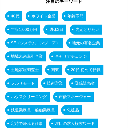
注目のキーワード
40代
ホワイト企業
年齢不問
年収1,000万円
週休3日
内定とりたい
SE（システムエンジニア）
地元の有名企業
地域未来牽引企業
キャリアチェンジ
土地家屋調査士
関東
20代 初めて転職
フルリモート
技術営業
登録販売者
ハウスクリーニング
声優マネージャー
鉄道乗務員・船舶乗務員
化粧品
定時で帰れる仕事
注目の求人検索ワード