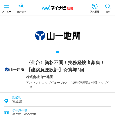
メニュー
会員登録
閲覧履歴
検索
〈仙台〉資格不問！実務経験者募集！
【建築意匠設計】☆賞与3回
株式会社山一地所
アパマンショップグループの中で16年連続契約件数トップク
ラス
勤務地
宮城県
初年度年収
430万～600万円