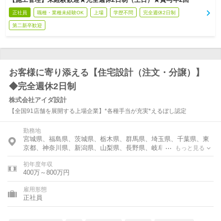
正社員
職種・業種未経験OK
上場
学歴不問
完全週休2日制
第二新卒歓迎
お客様に寄り添える【住宅設計（注文・分譲）】
◆完全週休2日制
株式会社アイダ設計
【全国91店舗を展開する上場企業】*各種手当が充実*えるぼし認定
勤務地
宮城県、福島県、茨城県、栃木県、群馬県、埼玉県、千葉県、東
京都、神奈川県、新潟県、山梨県、長野県、岐阜県、静岡県、愛
もっと見る
知県、三重県、京都府、大阪府、広島県、福岡県、佐賀県、熊本
初年度年収
県、鹿児島県、沖縄県
400万～800万円
雇用形態
正社員