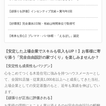
【頑張りを評価】インセンティブ支給＋賞与年2回
【好環境】完全週休2日制・有給は時間単位で取得可
【将来も安心】プレママ・パパ休暇・「えるぼし」認定
【安定した上場企業でスキルも収入もUP！】お客様に寄
り添う「完全自由設計の家づくり」を楽しみませんか？
【安定性も成長性もバツグン】
心をこめてつくる木造住宅に強みを持つハウスメーカーとし
て、全国91店舗・従業員1,000名以上へと成長してきた当社。
上場企業としての安定基盤のもと、近年も業績を伸ばしてい
ます。
【頑張りが正当に評価される】
お客様の理想にとことん寄り添えるのが完全自由設計の醍醐