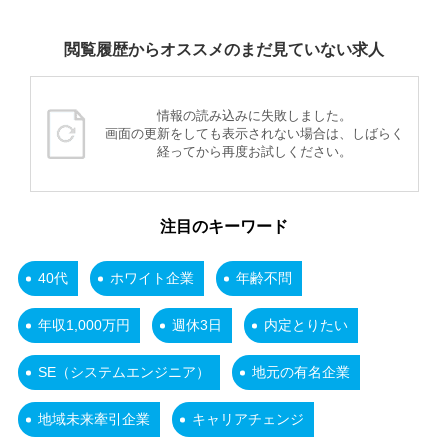
閲覧履歴からオススメのまだ見ていない求人
情報の読み込みに失敗しました。
画面の更新をしても表示されない場合は、しばらく
経ってから再度お試しください。
注目のキーワード
40代
ホワイト企業
年齢不問
年収1,000万円
週休3日
内定とりたい
SE（システムエンジニア）
地元の有名企業
地域未来牽引企業
キャリアチェンジ