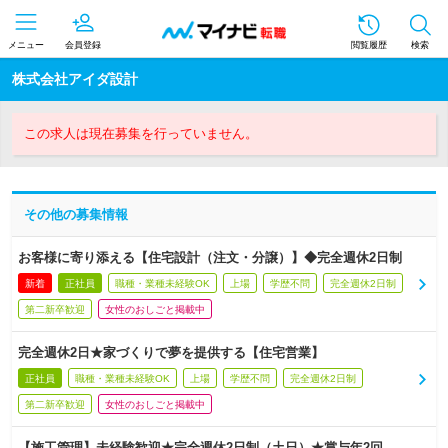
メニュー
会員登録
閲覧履歴
検索
株式会社アイダ設計
この求人は現在募集を行っていません。
その他の募集情報
お客様に寄り添える【住宅設計（注文・分譲）】◆完全週休2日制
新着
正社員
職種・業種未経験OK
上場
学歴不問
完全週休2日制
第二新卒歓迎
女性のおしごと掲載中
完全週休2日★家づくりで夢を提供する【住宅営業】
正社員
職種・業種未経験OK
上場
学歴不問
完全週休2日制
第二新卒歓迎
女性のおしごと掲載中
【施工管理】未経験歓迎★完全週休2日制（土日）★賞与年2回