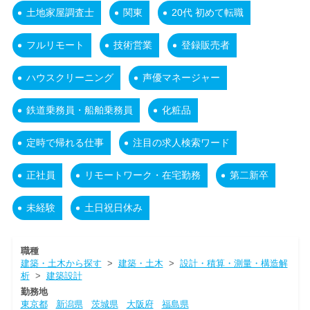
土地家屋調査士
関東
20代 初めて転職
フルリモート
技術営業
登録販売者
ハウスクリーニング
声優マネージャー
鉄道乗務員・船舶乗務員
化粧品
定時で帰れる仕事
注目の求人検索ワード
正社員
リモートワーク・在宅勤務
第二新卒
未経験
土日祝日休み
職種
建築・土木から探す
>
建築・土木
>
設計・積算・測量・構造解
析
>
建築設計
勤務地
東京都
新潟県
茨城県
大阪府
福島県