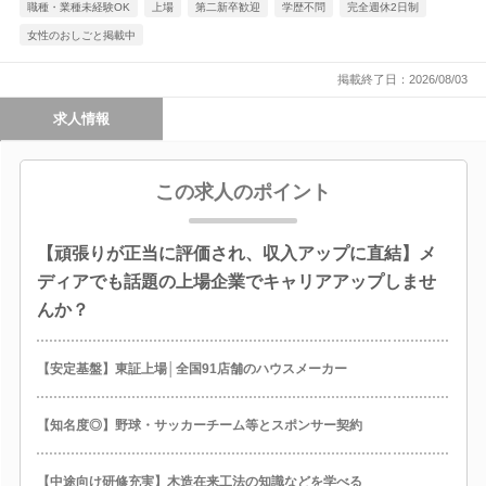
職種・業種未経験OK
上場
第二新卒歓迎
学歴不問
完全週休2日制
女性のおしごと掲載中
掲載終了日：2026/08/03
求人情報
この求人のポイント
【頑張りが正当に評価され、収入アップに直結】メ
ディアでも話題の上場企業でキャリアアップしませ
んか？
【安定基盤】東証上場│全国91店舗のハウスメーカー
【知名度◎】野球・サッカーチーム等とスポンサー契約
【中途向け研修充実】木造在来工法の知識などを学べる