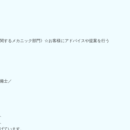
関するメカニック部門》☆お客様にアドバイスや提案を行う
備士／
、
、
げています。