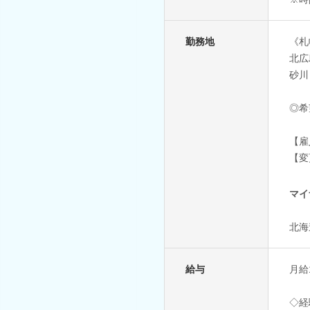
勤務地
《札
北広
砂川
◎希
【雇
【変
マイ
北海
給与
月給1
◇経