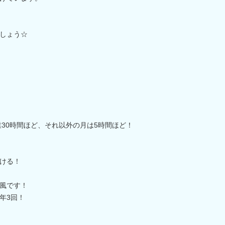
しょう☆
業30時間ほど、それ以外の月は5時間ほど！
ける！
風です！
年3回！