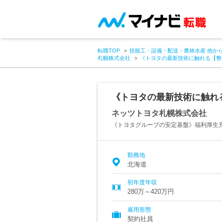
転職TOP
技能工・設備・配送・農林水産 他か
札幌株式会社
《トヨタの最新技術に触れる【整備
《トヨタの最新技術に触れる
ネッツトヨタ札幌株式会社
《トヨタグループの安定基盤》福利厚生
勤務地
北海道
初年度年収
280万～420万円
雇用形態
契約社員