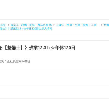
ら探す
技能工・設備・配送・農林水産 他
技能工（整備・生産・製造・工事）
整備
士】》残業12.3ｈ☆年休120日の求人情報
【整備士】》残業12.3ｈ☆年休120日
充実☆正社員登用が前提