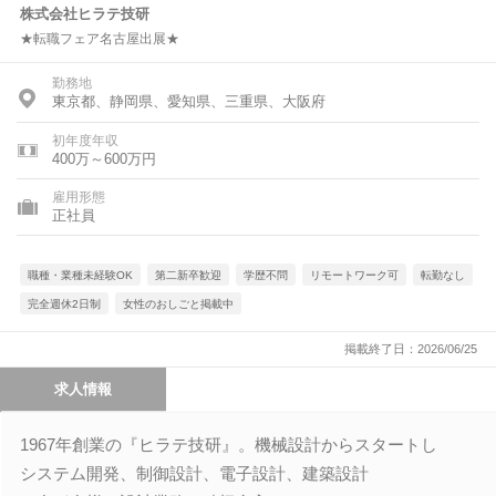
株式会社ヒラテ技研
★転職フェア名古屋出展★
勤務地
東京都、静岡県、愛知県、三重県、大阪府
初年度年収
400万～600万円
雇用形態
正社員
職種・業種未経験OK
第二新卒歓迎
学歴不問
リモートワーク可
転勤なし
完全週休2日制
女性のおしごと掲載中
掲載終了日：2026/06/25
求人情報
1967年創業の『ヒラテ技研』。機械設計からスタートし
システム開発、制御設計、電子設計、建築設計