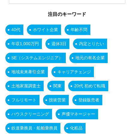
注目のキーワード
40代
ホワイト企業
年齢不問
年収1,000万円
週休3日
内定とりたい
SE（システムエンジニア）
地元の有名企業
地域未来牽引企業
キャリアチェンジ
土地家屋調査士
関東
20代 初めて転職
フルリモート
技術営業
登録販売者
ハウスクリーニング
声優マネージャー
鉄道乗務員・船舶乗務員
化粧品