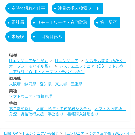
定時で帰れる仕事
注目の求人検索ワード
正社員
リモートワーク・在宅勤務
第二新卒
未経験
土日祝日休み
職種
ITエンジニアから探す
>
ITエンジニア
>
システム開発（WEB・
オープン・モバイル系）
>
システムエンジニア（DB・ミドルウ
ェア設計／WEB・オープン・モバイル系）
勤務地
大阪府
静岡県
愛知県
東京都
三重県
業種
ソフトウェア・情報処理
特徴
第二新卒歓迎
人事・給与・労務業務システム
オフィス内禁煙・
分煙
資格取得支援・手当あり
書籍購入補助あり
転職TOP
ITエンジニアから探す
ITエンジニア
システム開発（WEB・オー