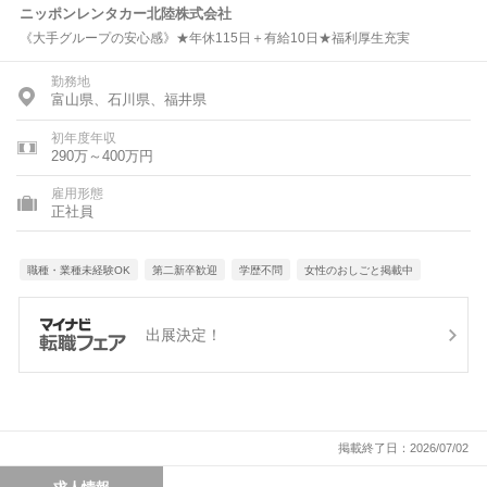
ニッポンレンタカー北陸株式会社
《大手グループの安心感》★年休115日＋有給10日★福利厚生充実
勤務地
富山県、石川県、福井県
初年度年収
290万～400万円
雇用形態
正社員
職種・業種未経験OK
第二新卒歓迎
学歴不問
女性のおしごと掲載中
出展決定！
掲載終了日：2026/07/02