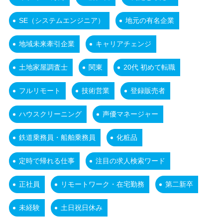
SE（システムエンジニア）
地元の有名企業
地域未来牽引企業
キャリアチェンジ
土地家屋調査士
関東
20代 初めて転職
フルリモート
技術営業
登録販売者
ハウスクリーニング
声優マネージャー
鉄道乗務員・船舶乗務員
化粧品
定時で帰れる仕事
注目の求人検索ワード
正社員
リモートワーク・在宅勤務
第二新卒
未経験
土日祝日休み