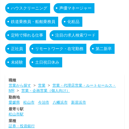
ハウスクリーニング
声優マネージャー
鉄道乗務員・船舶乗務員
化粧品
定時で帰れる仕事
注目の求人検索ワード
正社員
リモートワーク・在宅勤務
第二新卒
未経験
土日祝日休み
職種
営業から探す
>
営業
>
営業・代理店営業・ルートセールス・
MR
>
営業・企画営業（個人向け）
勤務地
愛媛県
松山市
今治市
八幡浜市
新居浜市
最寄り駅
松山市駅
業種
証券・投資銀行