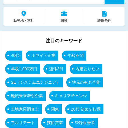
勤務地・本社
職種
詳細条件
注目のキーワード
40代
ホワイト企業
年齢不問
年収1,000万円
週休3日
内定とりたい
SE（システムエンジニア）
地元の有名企業
地域未来牽引企業
キャリアチェンジ
土地家屋調査士
関東
20代 初めて転職
フルリモート
技術営業
登録販売者