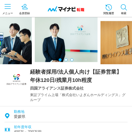
メニュー
会員登録
閲覧履歴
検索
経験者採用/法人個人向け【証券営業】
年休120日/残業月10h程度
四国アライアンス証券株式会社
東証プライム上場「株式会社いよぎんホールディングス」グ
ループ
勤務地
愛媛県
初年度年収
400万～700万円