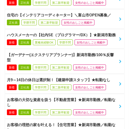
新着
正社員
学歴不問
第二新卒歓迎
女性のおしごと掲載中
住宅の【インテリアコーディネーター】＼富山市OPEN募集／
正社員
学歴不問
第二新卒歓迎
女性のおしごと掲載中
ハウスメーカーの【社内SE（プログラマー/DX）】★新潟市勤務
新着
正社員
業種未経験OK
学歴不問
女性のおしごと掲載中
【ガーデナー(エクステリアプランナー)】新潟市勤務/100％反響
型
新着
正社員
学歴不問
第二新卒歓迎
女性のおしごと掲載中
月9～14日の休日は選択制！【建築申請スタッフ】★転勤なし
新着
正社員
学歴不問
第二新卒歓迎
女性のおしごと掲載中
お客様の大切な資産を扱う【不動産営業】★新潟市勤務／転勤な
し
新着
正社員
学歴不問
第二新卒歓迎
女性のおしごと掲載中
お客様の理想の家を叶える！【住宅営業】★新潟市勤務／転勤な