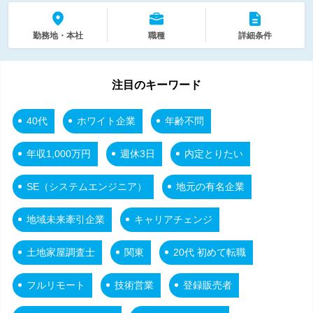
勤務地・本社
職種
詳細条件
注目のキーワード
40代
ホワイト企業
年齢不問
年収1,000万円
週休3日
内定とりたい
SE（システムエンジニア）
地元の有名企業
地域未来牽引企業
キャリアチェンジ
土地家屋調査士
関東
20代 初めて転職
フルリモート
技術営業
登録販売者