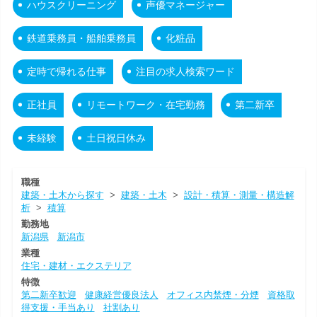
ハウスクリーニング
声優マネージャー
鉄道乗務員・船舶乗務員
化粧品
定時で帰れる仕事
注目の求人検索ワード
正社員
リモートワーク・在宅勤務
第二新卒
未経験
土日祝日休み
職種
建築・土木から探す
>
建築・土木
>
設計・積算・測量・構造解
析
>
積算
勤務地
新潟県
新潟市
業種
住宅・建材・エクステリア
特徴
第二新卒歓迎
健康経営優良法人
オフィス内禁煙・分煙
資格取
得支援・手当あり
社割あり