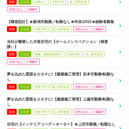
新着
正社員
転勤なし
学歴不問
第二新卒歓迎
女性のおしごと掲載中
【構造設計】★新潟市勤務／転勤なし★年休125日★経験者募集
新着
正社員
学歴不問
第二新卒歓迎
女性のおしごと掲載中
当社が建築した木造住宅の【ホームインスペクション（検査
課）】
新着
正社員
職種・業種未経験OK
学歴不問
第二新卒歓迎
女性のおしごと掲載中
夢を込めた図面をカタチに!【建築施工管理】松本市勤務/転勤な
し
新着
正社員
学歴不問
第二新卒歓迎
女性のおしごと掲載中
夢を込めた図面をカタチに!【建築施工管理】上越市勤務/転勤な
し
新着
正社員
学歴不問
第二新卒歓迎
女性のおしごと掲載中
住宅の【インテリアコーディネーター】★上田市勤務／転勤なし