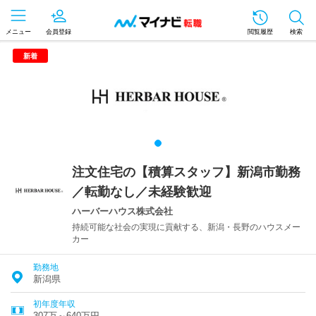
メニュー
会員登録
閲覧履歴
検索
新着
注文住宅の【積算スタッフ】新潟市勤務
／転勤なし／未経験歓迎
ハーバーハウス株式会社
持続可能な社会の実現に貢献する、新潟・長野のハウスメー
カー
勤務地
新潟県
初年度年収
307万～640万円