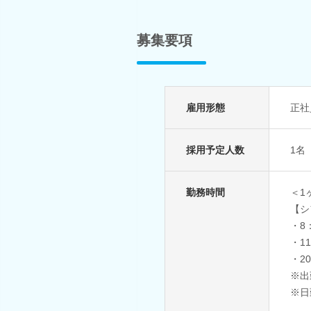
募集要項
雇用形態
正社
採用予定人数
1名
勤務時間
＜1
【シ
・8：
・11
・20
※出
※日