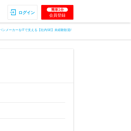
簡単1分
ログイン
会員登録
パンメーカーをITで支える【社内SE】未経験歓迎/