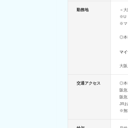
勤務地
＜大
※U
※マ
◎本
マイ
大阪
交通アクセス
◎本
阪急
阪急
JR
※無
給与
月給