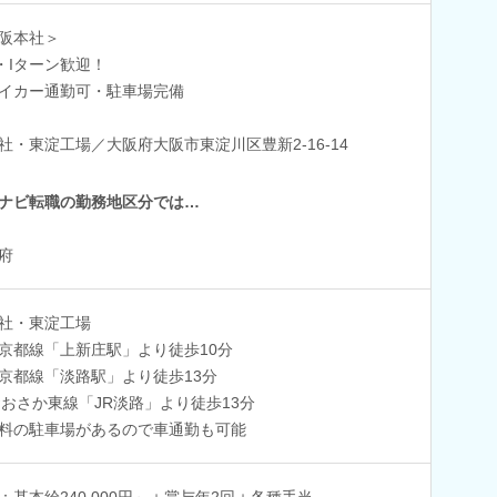
阪本社＞
・Iターン歓迎！
イカー通勤可・駐車場完備
社・東淀工場／大阪府大阪市東淀川区豊新2-16-14
ナビ転職の勤務地区分では…
府
社・東淀工場
京都線「上新庄駅」より徒歩10分
京都線「淡路駅」より徒歩13分
おおさか東線「JR淡路」より徒歩13分
料の駐車場があるので車通勤も可能
：基本給240,000円～＋賞与年2回＋各種手当