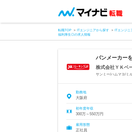
転職TOP
ITエンジニアから探す
ITエンジニ
福利厚生◎の求人情報
パンメーカーを
株式会社ＹＫベ
サンミー/ハムマヨ/
勤務地
大阪府
初年度年収
300万～550万円
雇用形態
正社員