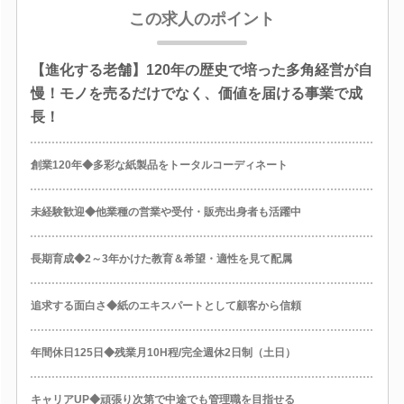
この求人のポイント
【進化する老舗】120年の歴史で培った多角経営が自
慢！モノを売るだけでなく、価値を届ける事業で成
長！
創業120年◆多彩な紙製品をトータルコーディネート
未経験歓迎◆他業種の営業や受付・販売出身者も活躍中
長期育成◆2～3年かけた教育＆希望・適性を見て配属
追求する面白さ◆紙のエキスパートとして顧客から信頼
年間休日125日◆残業月10H程/完全週休2日制（土日）
キャリアUP◆頑張り次第で中途でも管理職を目指せる