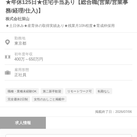
★年休125日★住宅手当あり【総合職(営業/営業事
務/経理/仕入)】
株式会社深山
★土日休み★産育休の取得実績あり★残業月10h程度★育成枠採用
勤務地
東京都
初年度年収
400万～650万円
雇用形態
正社員
職種・業種未経験OK
第二新卒歓迎
リモートワーク可
転勤なし
完全週休2日制
女性のおしごと掲載中
掲載終了日：2026/07/06
求人情報