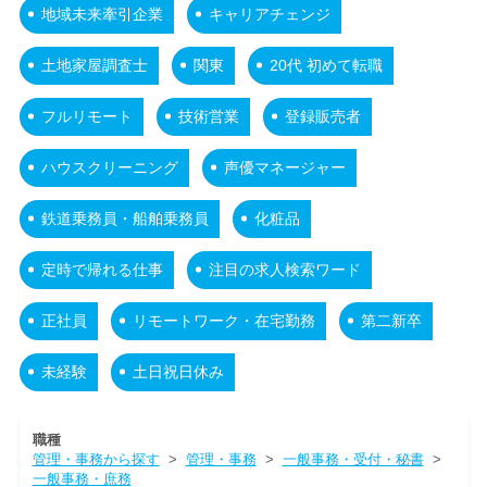
地域未来牽引企業
キャリアチェンジ
土地家屋調査士
関東
20代 初めて転職
フルリモート
技術営業
登録販売者
ハウスクリーニング
声優マネージャー
鉄道乗務員・船舶乗務員
化粧品
定時で帰れる仕事
注目の求人検索ワード
正社員
リモートワーク・在宅勤務
第二新卒
未経験
土日祝日休み
職種
管理・事務から探す
>
管理・事務
>
一般事務・受付・秘書
>
一般事務・庶務