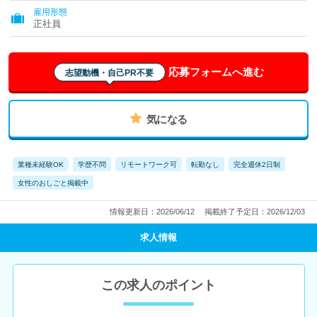
雇用形態
正社員
応募フォームへ進む
志望動機・自己PR不要
気になる
業種未経験OK
学歴不問
リモートワーク可
転勤なし
完全週休2日制
女性のおしごと掲載中
情報更新日：2026/06/12
掲載終了予定日：2026/12/03
求人情報
この求人のポイント