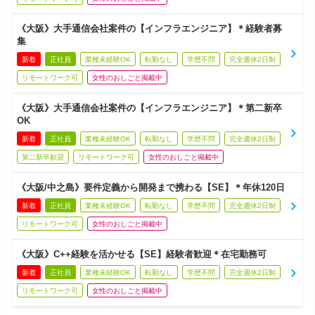
《大阪》大手通信会社案件の【インフラエンジニア】＊経験者募
集
新着
正社員
業種未経験OK
転勤なし
学歴不問
完全週休2日制
リモートワーク可
女性のおしごと掲載中
《大阪》大手通信会社案件の【インフラエンジニア】＊第二新卒
OK
新着
正社員
業種未経験OK
転勤なし
学歴不問
完全週休2日制
第二新卒歓迎
リモートワーク可
女性のおしごと掲載中
《大阪/中之島》要件定義から開発まで携わる【SE】＊年休120日
新着
正社員
業種未経験OK
転勤なし
学歴不問
完全週休2日制
リモートワーク可
女性のおしごと掲載中
《大阪》C++経験を活かせる【SE】経験者歓迎＊在宅勤務可
新着
正社員
業種未経験OK
転勤なし
学歴不問
完全週休2日制
リモートワーク可
女性のおしごと掲載中