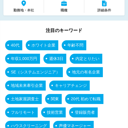
勤務地・本社
職種
詳細条件
注目のキーワード
40代
ホワイト企業
年齢不問
年収1,000万円
週休3日
内定とりたい
SE（システムエンジニア）
地元の有名企業
地域未来牽引企業
キャリアチェンジ
土地家屋調査士
関東
20代 初めて転職
フルリモート
技術営業
登録販売者
ハウスクリーニング
声優マネージャー