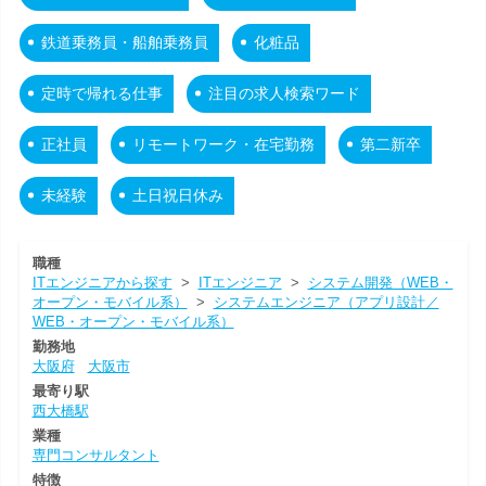
鉄道乗務員・船舶乗務員
化粧品
定時で帰れる仕事
注目の求人検索ワード
正社員
リモートワーク・在宅勤務
第二新卒
未経験
土日祝日休み
職種
ITエンジニアから探す
>
ITエンジニア
>
システム開発（WEB・
オープン・モバイル系）
>
システムエンジニア（アプリ設計／
WEB・オープン・モバイル系）
勤務地
大阪府
大阪市
最寄り駅
西大橋駅
業種
専門コンサルタント
特徴