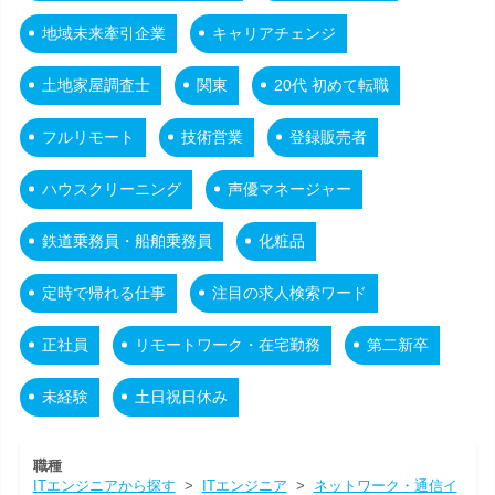
地域未来牽引企業
キャリアチェンジ
土地家屋調査士
関東
20代 初めて転職
フルリモート
技術営業
登録販売者
ハウスクリーニング
声優マネージャー
鉄道乗務員・船舶乗務員
化粧品
定時で帰れる仕事
注目の求人検索ワード
正社員
リモートワーク・在宅勤務
第二新卒
未経験
土日祝日休み
職種
ITエンジニアから探す
>
ITエンジニア
>
ネットワーク・通信イ