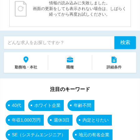
情報の読み込みに失敗しました。
画面の更新をしても表示されない場合は、しばらく
経ってから再度お試しください。
検索
どんな求人をお探しですか？
勤務地・本社
職種
詳細条件
注目のキーワード
40代
ホワイト企業
年齢不問
年収1,000万円
週休3日
内定とりたい
SE（システムエンジニア）
地元の有名企業