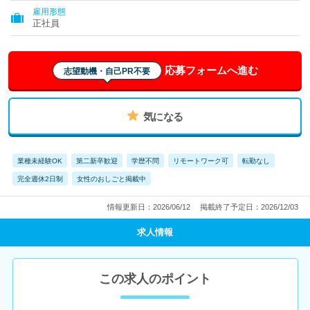
雇用形態
正社員
応募フォームへ進む
志望動機・自己PR不要
気になる
業種未経験OK
第二新卒歓迎
学歴不問
リモートワーク可
転勤なし
完全週休2日制
女性のおしごと掲載中
情報更新日：2026/06/12
掲載終了予定日：2026/12/03
求人情報
この求人のポイント