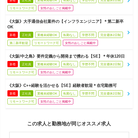
新着
正社員
業種未経験OK
転勤なし
学歴不問
完全週休2日制
リモートワーク可
女性のおしごと掲載中
《大阪》大手通信会社案件の【インフラエンジニア】＊第二新卒
OK
新着
正社員
業種未経験OK
転勤なし
学歴不問
完全週休2日制
第二新卒歓迎
リモートワーク可
女性のおしごと掲載中
《大阪/中之島》要件定義から開発まで携わる【SE】＊年休120日
新着
正社員
業種未経験OK
転勤なし
学歴不問
完全週休2日制
リモートワーク可
女性のおしごと掲載中
《大阪》C++経験を活かせる【SE】経験者歓迎＊在宅勤務可
新着
正社員
業種未経験OK
転勤なし
学歴不問
完全週休2日制
リモートワーク可
女性のおしごと掲載中
この求人と勤務地が同じオススメ求人