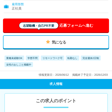
雇用形態
正社員
応募フォームへ進む
志望動機・自己PR不要
気になる
業種未経験OK
学歴不問
リモートワーク可
転勤なし
完全週休2日制
女性のおしごと掲載中
情報更新日：2026/06/12
掲載終了予定日：2026/12/03
求人情報
この求人のポイント