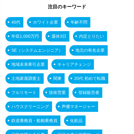
注目のキーワード
40代
ホワイト企業
年齢不問
年収1,000万円
週休3日
内定とりたい
SE（システムエンジニア）
地元の有名企業
地域未来牽引企業
キャリアチェンジ
土地家屋調査士
関東
20代 初めて転職
フルリモート
技術営業
登録販売者
ハウスクリーニング
声優マネージャー
鉄道乗務員・船舶乗務員
化粧品