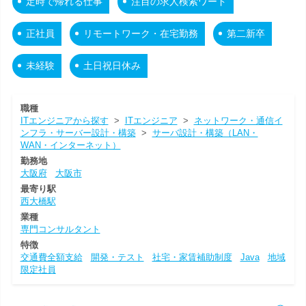
定時で帰れる仕事
注目の求人検索ワード
正社員
リモートワーク・在宅勤務
第二新卒
未経験
土日祝日休み
職種
ITエンジニアから探す
>
ITエンジニア
>
ネットワーク・通信イ
ンフラ・サーバー設計・構築
>
サーバ設計・構築（LAN・
WAN・インターネット）
勤務地
大阪府
大阪市
最寄り駅
西大橋駅
業種
専門コンサルタント
特徴
交通費全額支給
開発・テスト
社宅・家賃補助制度
Java
地域
限定社員