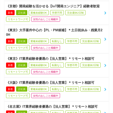
《京都》開発経験を活かせる【IoT開発エンジニア】経験者歓迎
新着
正社員
業種未経験OK
学歴不問
完全週休2日制
リモートワーク可
女性のおしごと掲載中
《東京》大手案件中心の【PL・PM候補】＊土日祝休み・残業月2
0H
新着
正社員
業種未経験OK
転勤なし
学歴不問
完全週休2日制
リモートワーク可
女性のおしごと掲載中
《東京》IT業界経験者優遇の【法人営業】＊リモート相談可
新着
正社員
業種未経験OK
転勤なし
学歴不問
完全週休2日制
リモートワーク可
女性のおしごと掲載中
《大阪》IT業界経験者優遇の【法人営業】＊リモート相談可
新着
正社員
業種未経験OK
転勤なし
学歴不問
完全週休2日制
リモートワーク可
女性のおしごと掲載中
《名古屋》IT業界経験者優遇の【法人営業】＊リモート相談可