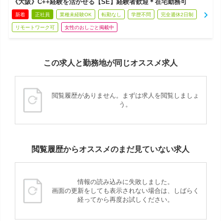
《大阪》C++経験を活かせる【SE】経験者歓迎＊在宅勤務可
新着
正社員
業種未経験OK
転勤なし
学歴不問
完全週休2日制
リモートワーク可
女性のおしごと掲載中
この求人と勤務地が同じオススメ求人
閲覧履歴がありません。まずは求人を閲覧しましょ
う。
閲覧履歴からオススメのまだ見ていない求人
情報の読み込みに失敗しました。
画面の更新をしても表示されない場合は、しばらく
経ってから再度お試しください。