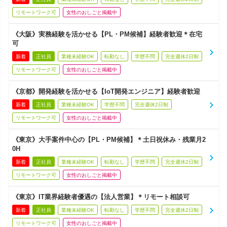
リモートワーク可
女性のおしごと掲載中
《大阪》実務経験を活かせる【PL・PM候補】経験者歓迎＊在宅
可
新着
正社員
業種未経験OK
転勤なし
学歴不問
完全週休2日制
リモートワーク可
女性のおしごと掲載中
《京都》開発経験を活かせる【IoT開発エンジニア】経験者歓迎
新着
正社員
業種未経験OK
学歴不問
完全週休2日制
リモートワーク可
女性のおしごと掲載中
《東京》大手案件中心の【PL・PM候補】＊土日祝休み・残業月2
0H
新着
正社員
業種未経験OK
転勤なし
学歴不問
完全週休2日制
リモートワーク可
女性のおしごと掲載中
《東京》IT業界経験者優遇の【法人営業】＊リモート相談可
新着
正社員
業種未経験OK
転勤なし
学歴不問
完全週休2日制
リモートワーク可
女性のおしごと掲載中