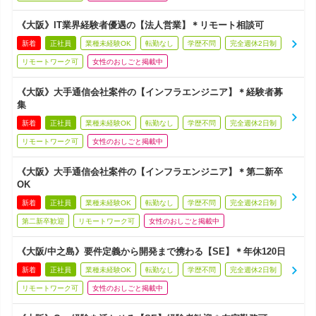
《大阪》IT業界経験者優遇の【法人営業】＊リモート相談可
新着
正社員
業種未経験OK
転勤なし
学歴不問
完全週休2日制
リモートワーク可
女性のおしごと掲載中
《大阪》大手通信会社案件の【インフラエンジニア】＊経験者募
集
新着
正社員
業種未経験OK
転勤なし
学歴不問
完全週休2日制
リモートワーク可
女性のおしごと掲載中
《大阪》大手通信会社案件の【インフラエンジニア】＊第二新卒
OK
新着
正社員
業種未経験OK
転勤なし
学歴不問
完全週休2日制
第二新卒歓迎
リモートワーク可
女性のおしごと掲載中
《大阪/中之島》要件定義から開発まで携わる【SE】＊年休120日
新着
正社員
業種未経験OK
転勤なし
学歴不問
完全週休2日制
リモートワーク可
女性のおしごと掲載中