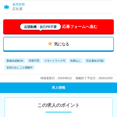
雇用形態
正社員
応募フォームへ進む
志望動機・自己PR不要
気になる
業種未経験OK
学歴不問
リモートワーク可
転勤なし
完全週休2日制
女性のおしごと掲載中
情報更新日：2026/06/12
掲載終了予定日：2026/12/03
求人情報
この求人のポイント