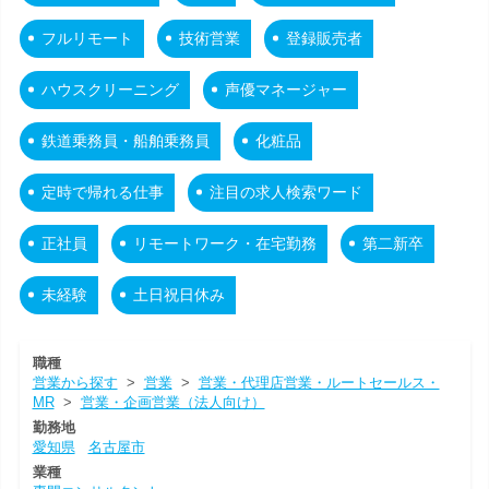
フルリモート
技術営業
登録販売者
ハウスクリーニング
声優マネージャー
鉄道乗務員・船舶乗務員
化粧品
定時で帰れる仕事
注目の求人検索ワード
正社員
リモートワーク・在宅勤務
第二新卒
未経験
土日祝日休み
職種
営業から探す
>
営業
>
営業・代理店営業・ルートセールス・
MR
>
営業・企画営業（法人向け）
勤務地
愛知県
名古屋市
業種