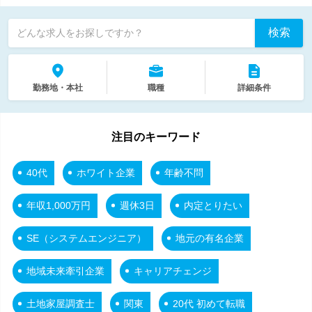
検索
どんな求人をお探しですか？
勤務地・本社
職種
詳細条件
注目のキーワード
40代
ホワイト企業
年齢不問
年収1,000万円
週休3日
内定とりたい
SE（システムエンジニア）
地元の有名企業
地域未来牽引企業
キャリアチェンジ
土地家屋調査士
関東
20代 初めて転職