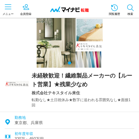
メニュー
会員登録
閲覧履歴
検索
未経験歓迎！繊維製品メーカーの【ルー
ト営業】★残業少なめ
株式会社テキスタイル来住
転勤なし★土日祝休み★数字に追われる雰囲気なし★面接1
回
勤務地
東京都、兵庫県
初年度年収
320万～450万円