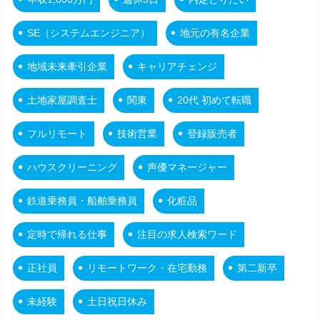
SE（システムエンジニア）
地元の有名企業
地域未来牽引企業
キャリアチェンジ
土地家屋調査士
関東
20代 初めて転職
フルリモート
技術営業
登録販売者
ハウスクリーニング
声優マネージャー
鉄道乗務員・船舶乗務員
化粧品
定時で帰れる仕事
注目の求人検索ワード
正社員
リモートワーク・在宅勤務
第二新卒
未経験
土日祝日休み