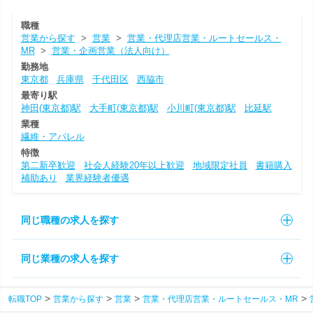
職種
営業から探す
>
営業
>
営業・代理店営業・ルートセールス・
MR
>
営業・企画営業（法人向け）
勤務地
東京都
兵庫県
千代田区
西脇市
最寄り駅
神田(東京都)駅
大手町(東京都)駅
小川町(東京都)駅
比延駅
業種
繊維・アパレル
特徴
第二新卒歓迎
社会人経験20年以上歓迎
地域限定社員
書籍購入
補助あり
業界経験者優遇
同じ職種の求人を探す
同じ業種の求人を探す
転職TOP
営業から探す
営業
営業・代理店営業・ルートセールス・MR