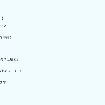
 】
ェック）
トを確認）
営業所に帰庫）
疲れさま～♪」）
ます！