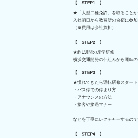
【 STEP1 】
★「大型二種免許」を取ることか
入社初日から教習所の合宿に参加
（※費用は会社負担）
【 STEP2 】
★約1週間の座学研修
横浜交通開発の仕組みから運転の
【 STEP3 】
★慣れてきたら運転研修スタート
・バス停での停まり方
・アナウンスの方法
・接客や接遇マナー
などを丁寧にレクチャーするので
【 STEP4 】