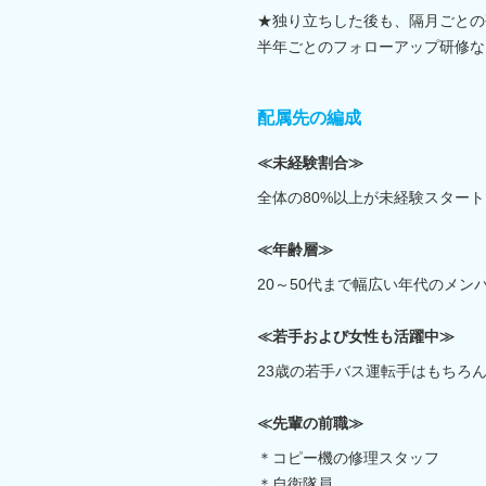
★独り立ちした後も、隔月ごとの
半年ごとのフォローアップ研修な
配属先の編成
≪未経験割合≫
全体の80%以上が未経験スター
≪年齢層≫
20～50代まで幅広い年代のメン
≪若手および女性も活躍中≫
23歳の若手バス運転手はもちろ
≪先輩の前職≫
＊コピー機の修理スタッフ
＊自衛隊員