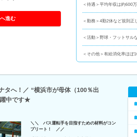
＜待遇＞平均年収は約600万
へ進む
＜勤務＞4勤2休など規則正
＜活動＞野球・フットサル
＜その他＞有給消化率ほぼ1
ナタへ！／ “横浜市が母体（100％出
活躍中です★
＼＼ バス運転手を目指すための材料がコン
プリート！ ／／