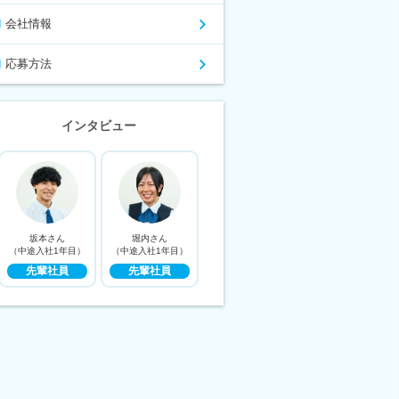
会社情報
応募方法
インタビュー
坂本さん
堀内さん
（中途入社1年目）
（中途入社1年目）
先輩社員
先輩社員