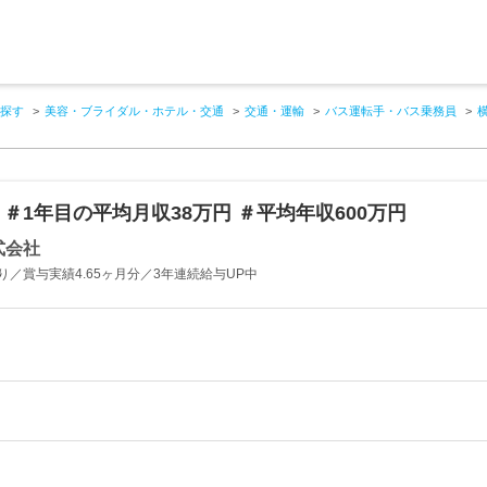
探す
美容・ブライダル・ホテル・交通
交通・運輸
バス運転手・バス乗務員
＃1年目の平均月収38万円 ＃平均年収600万円
式会社
／賞与実績4.65ヶ月分／3年連続給与UP中