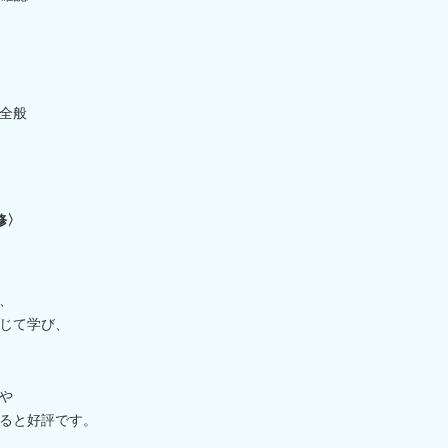
全般
修〉
、
じて学び、
や
ると好評です。