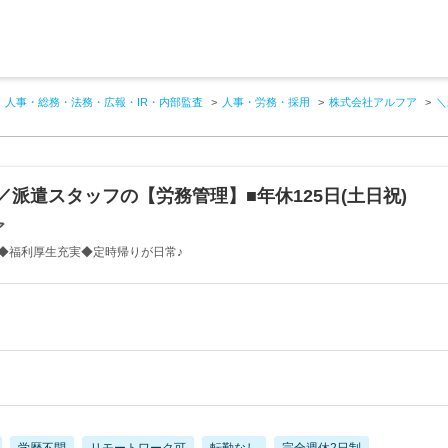
人事・総務・法務・広報・IR・内部監査
人事・労務・採用
株式会社アルフア
＼
／派遣スタッフの【労務管理】■年休125日(土日祝)
ア
◆福利厚生充実◆定時帰りが日常♪
学歴不問
リモートワーク可
転勤なし
完全週休2日制