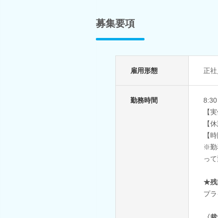
募集要項
雇用形態
正社
勤務時間
8:3
【実
【休
【時
※勤
って
★残
プラ
〈裁