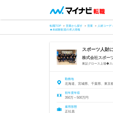
転職TOP
営業から探す
営業
人材コーデ
★未経験歓迎の求人情報
スポーツ人財
株式会社スポー
東証グロース上場◆ス
勤務地
北海道、宮城県、千葉県、東京
初年度年収
350万～500万円
雇用形態
正社員