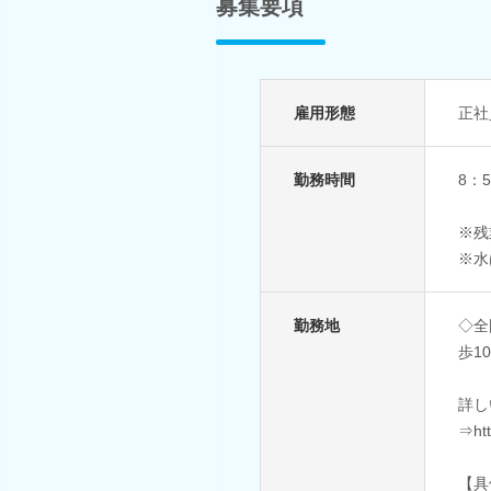
募集要項
雇用形態
正社
勤務時間
8：
※残
※水
勤務地
◇全
歩1
詳し
⇒htt
【具