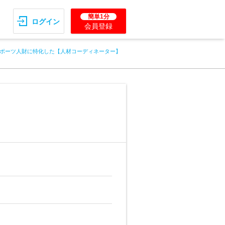
簡単1分
ログイン
会員登録
ポーツ人財に特化した【人材コーディネーター】