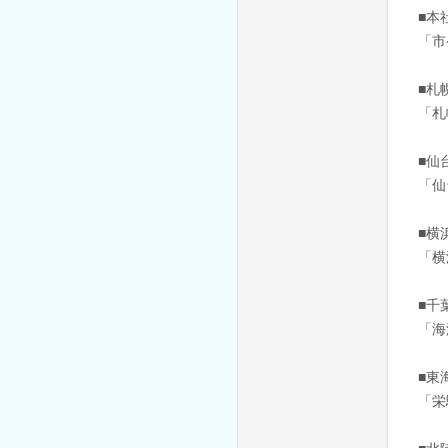
■本
「市
■札
「札
■仙
「仙
■横
「横
■千
「海
■東
「栄