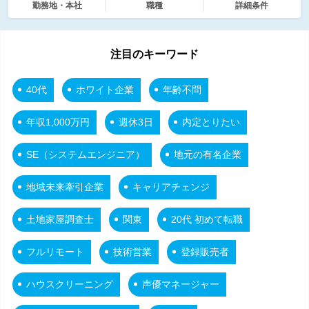
勤務地・本社
職種
詳細条件
注目のキーワード
40代
ホワイト企業
年齢不問
年収1,000万円
週休3日
内定とりたい
SE（システムエンジニア）
地元の有名企業
地域未来牽引企業
キャリアチェンジ
土地家屋調査士
関東
20代 初めて転職
フルリモート
技術営業
登録販売者
ハウスクリーニング
声優マネージャー