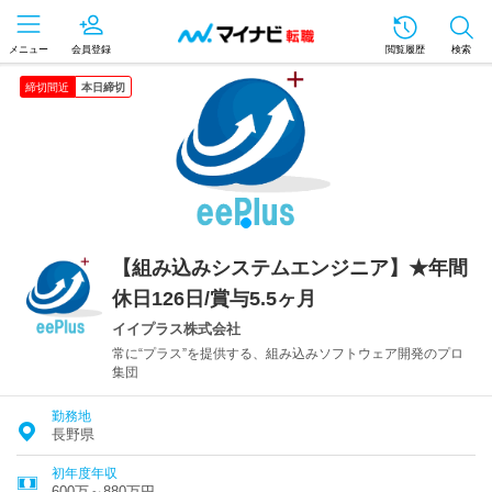
メニュー
会員登録
閲覧履歴
検索
締切間近
本日締切
【組み込みシステムエンジニア】★年間
休日126日/賞与5.5ヶ月
イイプラス株式会社
常に“プラス”を提供する、組み込みソフトウェア開発のプロ
集団
勤務地
長野県
初年度年収
600万～880万円