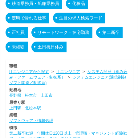
鉄道乗務員・船舶乗務員
化粧品
定時で帰れる仕事
注目の求人検索ワード
正社員
リモートワーク・在宅勤務
第二新卒
未経験
土日祝日休み
職種
ITエンジニアから探す
>
ITエンジニア
>
システム開発（組み込
み・ファームウェア・制御系）
>
システムエンジニア(通信制御
ソフト開発／制御系)
勤務地
長野県
松本市
上田市
最寄り駅
上田駅
北松本駅
業種
ソフトウェア・情報処理
特徴
第二新卒歓迎
年間休日120日以上
管理職・マネジメント経験歓