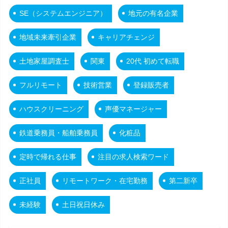
SE（システムエンジニア）
地元の有名企業
地域未来牽引企業
キャリアチェンジ
土地家屋調査士
関東
20代 初めて転職
フルリモート
技術営業
登録販売者
ハウスクリーニング
声優マネージャー
鉄道乗務員・船舶乗務員
化粧品
定時で帰れる仕事
注目の求人検索ワード
正社員
リモートワーク・在宅勤務
第二新卒
未経験
土日祝日休み