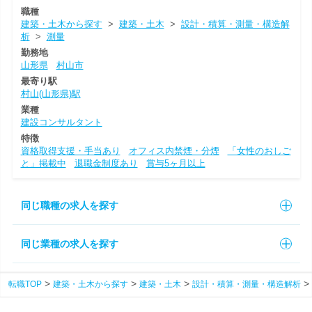
職種
建築・土木から探す
>
建築・土木
>
設計・積算・測量・構造解
析
>
測量
勤務地
山形県
村山市
最寄り駅
村山(山形県)駅
業種
建設コンサルタント
特徴
資格取得支援・手当あり
オフィス内禁煙・分煙
「女性のおしご
と」掲載中
退職金制度あり
賞与5ヶ月以上
同じ職種の求人を探す
同じ業種の求人を探す
転職TOP
建築・土木から探す
建築・土木
設計・積算・測量・構造解析