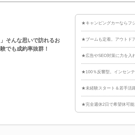
★キャンピングカーならフ
★ブームも定着。アウトド
！」そんな思いで訪れるお
経験でも成約率抜群！
★広告やSEO対策に力を入
★100％反響型。インセンテ
★未経験スタート＆若手活
★完全週休2日で希望休可能