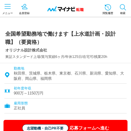
メニュー
会員登録
閲覧履歴
検索
全国希望勤務地で働けます【上水道計画・設計
職】（要資格）
オリジナル設計株式会社
東証スタンダード上場/賞与実績6ヶ月/年休125日/在宅可/残業20h
勤務地
秋田県、茨城県、栃木県、東京都、石川県、新潟県、愛知県、大
阪府、岡山県、福岡県
初年度年収
900万～1150万円
雇用形態
正社員
応募フォームへ進む
志望動機・自己PR不要