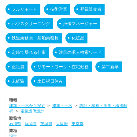
フルリモート
技術営業
登録販売者
ハウスクリーニング
声優マネージャー
鉄道乗務員・船舶乗務員
化粧品
定時で帰れる仕事
注目の求人検索ワード
正社員
リモートワーク・在宅勤務
第二新卒
未経験
土日祝日休み
職種
建築・土木から探す
>
建築・土木
>
設計・積算・測量・構造解
析
>
電気設備設計
勤務地
石川県
福岡県
茨城県
大阪府
東京都
業種
設計