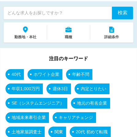
検索
どんな求人をお探しですか？
勤務地・本社
職種
詳細条件
注目のキーワード
40代
ホワイト企業
年齢不問
年収1,000万円
週休3日
内定とりたい
SE（システムエンジニア）
地元の有名企業
地域未来牽引企業
キャリアチェンジ
土地家屋調査士
関東
20代 初めて転職