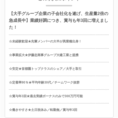
【大手グループ企業の子会社化を遂げ、生産量2倍の
急成長中】業績好調につき、賞与も年3回に増えまし
た！
☆未経験歓迎★先輩メンバーの大半が異業種出身！
☆事業拡大★伊藤忠商事グループ大建工業と提携
☆安定★首都圏トップクラスのシェア／大手と取引
☆定着率90％★平均年齢30代／チームワーク抜群
☆賞与年3回★過去実績ボーナスのみで300万円可能
☆働きやすさ★土日祝休み／転勤無／賞与年3回