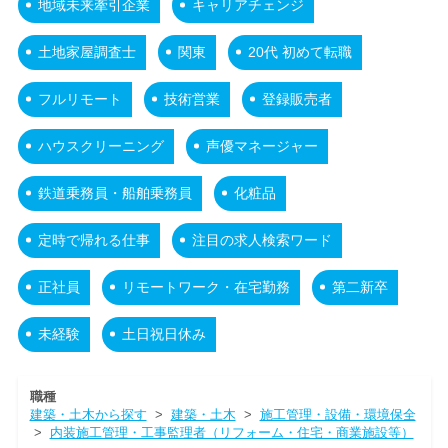
地域未来牽引企業
キャリアチェンジ
土地家屋調査士
関東
20代 初めて転職
フルリモート
技術営業
登録販売者
ハウスクリーニング
声優マネージャー
鉄道乗務員・船舶乗務員
化粧品
定時で帰れる仕事
注目の求人検索ワード
正社員
リモートワーク・在宅勤務
第二新卒
未経験
土日祝日休み
職種
建築・土木から探す
>
建築・土木
>
施工管理・設備・環境保全
>
内装施工管理・工事監理者（リフォーム・住宅・商業施設等）