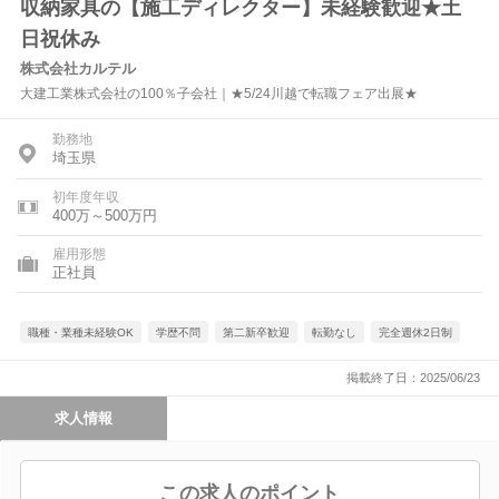
収納家具の【施工ディレクター】未経験歓迎★土
日祝休み
株式会社カルテル
大建工業株式会社の100％子会社｜★5/24川越で転職フェア出展★
勤務地
埼玉県
初年度年収
400万～500万円
雇用形態
正社員
職種・業種未経験OK
学歴不問
第二新卒歓迎
転勤なし
完全週休2日制
掲載終了日：2025/06/23
求人情報
この求人のポイント