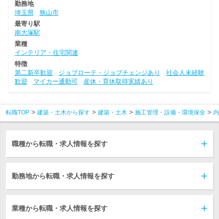
勤務地
埼玉県
狭山市
最寄り駅
南大塚駅
業種
インテリア・住宅関連
特徴
第二新卒歓迎
ジョブローテ・ジョブチェンジあり
社会人未経験
歓迎
マイカー通勤可
産休・育休取得実績あり
転職TOP
建築・土木から探す
建築・土木
施工管理・設備・環境保全
内
職種から転職・求人情報を探す
勤務地から転職・求人情報を探す
業種から転職・求人情報を探す