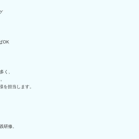
グ
ばOK
多く、
す。
客様を担当します。
実践研修。