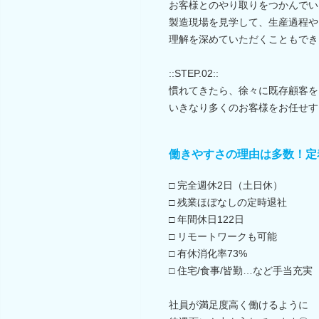
お客様とのやり取りをつかんでい
製造現場を見学して、生産過程や
理解を深めていただくこともでき
::STEP.02::
慣れてきたら、徐々に既存顧客を
いきなり多くのお客様をお任せす
働きやすさの理由は多数！定
□ 完全週休2日（土日休）
□ 残業ほぼなしの定時退社
□ 年間休日122日
□ リモートワークも可能
□ 有休消化率73%
□ 住宅/食事/皆勤…など手当充実
社員が満足度高く働けるように