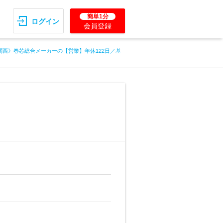
簡単1分
ログイン
会員登録
関西》巻芯総合メーカーの【営業】年休122日／基