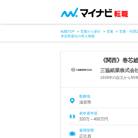
転職TOP
営業から探す
営業
営業・代理
本定時退社の求人情報
《関西》巻芯総
三協紙業株式会
1939年の設立から8
勤務地
滋賀県
初年度年収
320万～400万円
雇用形態
正社員