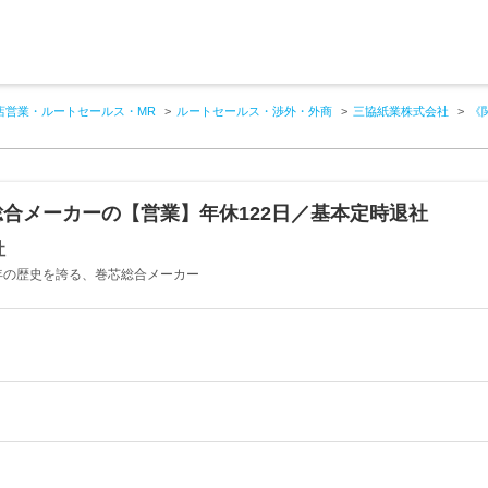
店営業・ルートセールス・MR
ルートセールス・渉外・外商
三協紙業株式会社
《
合メーカーの【営業】年休122日／基本定時退社
社
5年の歴史を誇る、巻芯総合メーカー