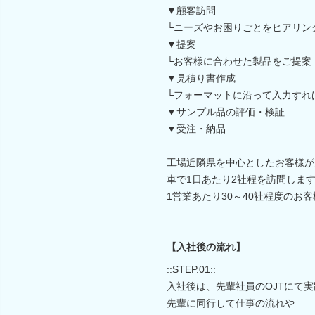
▼顧客訪問
└ニーズやお困りごとをヒアリン
▼提案
└お客様に合わせた製品をご提案
▼見積り書作成
└フォーマットに沿って入力すれ
▼サンプル品の評価・検証
▼受注・納品
工場近隣県を中心としたお客様が
車で1日あたり2社程を訪問しま
1営業あたり30～40社程度のお
【入社後の流れ】
::STEP.01::
入社後は、先輩社員のOJTにて
先輩に同行して仕事の流れや