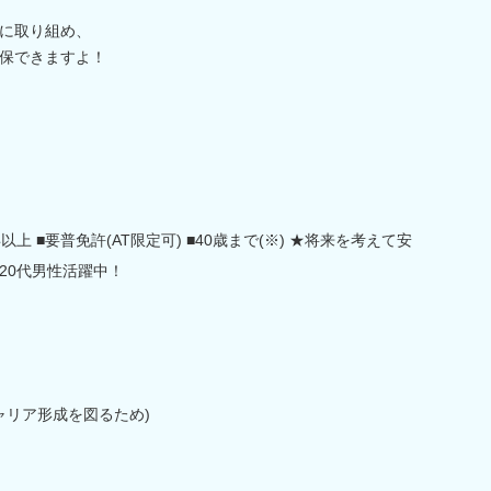
に取り組め、
保できますよ！
上 ■要普免許(AT限定可) ■40歳まで(※) ★将来を考えて安
20代男性活躍中！
ャリア形成を図るため)