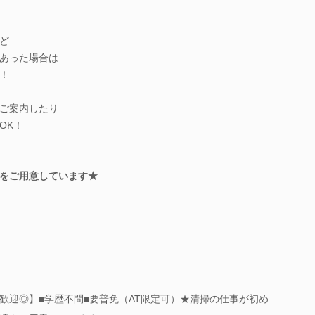
ど
あった場合は
！
ご案内したり
OK！
をご用意しています★
歓迎◎】■学歴不問■要普免（AT限定可）★清掃の仕事が初め