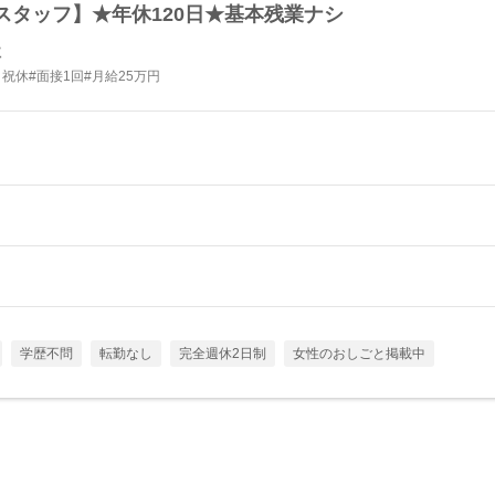
スタッフ】★年休120日★基本残業ナシ
社
祝休#面接1回#月給25万円
学歴不問
転勤なし
完全週休2日制
女性のおしごと掲載中