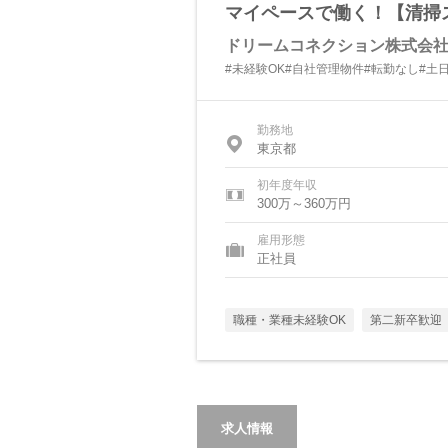
マイペースで働く！【清掃
ドリームコネクション株式会
#未経験OK#自社管理物件#転勤なし#土日
勤務地
東京都
初年度年収
300万～360万円
雇用形態
正社員
職種・業種未経験OK
第二新卒歓迎
求人情報