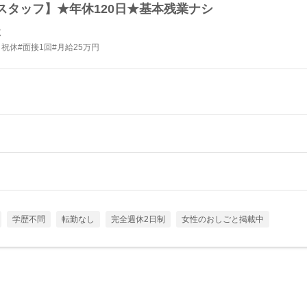
スタッフ】★年休120日★基本残業ナシ
社
祝休#面接1回#月給25万円
学歴不問
転勤なし
完全週休2日制
女性のおしごと掲載中