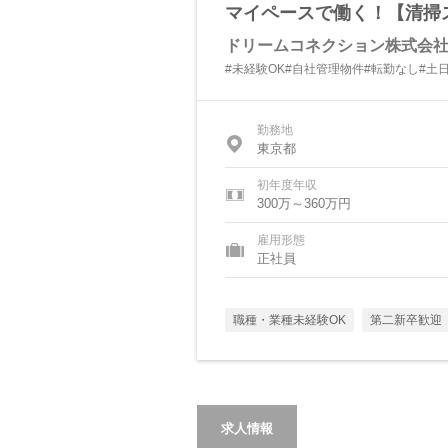
マイペースで働く！【清掃
ドリームコネクション株式会
#未経験OK#自社管理物件#転勤なし#土日
勤務地
東京都
初年度年収
300万～360万円
雇用形態
正社員
職種・業種未経験OK
第二新卒歓迎
求人情報