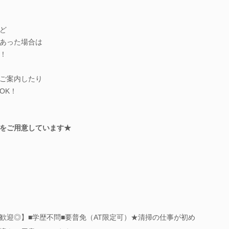
ど
あった場合は
！
ご案内したり
OK！
をご用意しています★
歓迎◎】■学歴不問■要普免（AT限定可）★清掃の仕事が初め